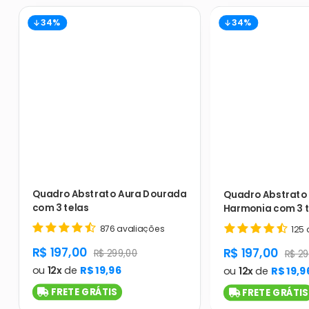
34%
34%
Quadro Abstrato Aura Dourada
Quadro Abstrato 
com 3 telas
Harmonia com 3 t
876 avaliações
125 
product.general.sale_price
R$ 197,00
product.gener
R$ 197,00
product.general.regular_price
R$ 299,00
produ
R$ 29
ou
12x
de
R$ 19,96
ou
12x
de
R$ 19,9
FRETE GRÁTIS
FRETE GRÁTIS