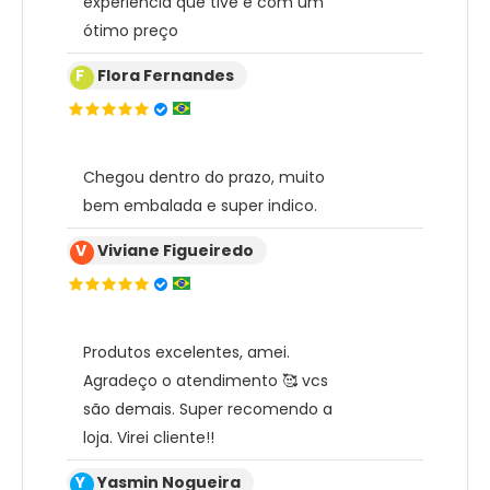
experiencia que tive e com um
ótimo preço
F
Flora Fernandes
Chegou dentro do prazo, muito
bem embalada e super indico.
V
Viviane Figueiredo
Produtos excelentes, amei.
Agradeço o atendimento 🥰 vcs
são demais. Super recomendo a
loja. Virei cliente!!
Y
Yasmin Nogueira