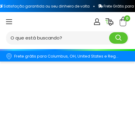
o garantida ou seu dinheiro de volta
Frete Grátis para todo o Brasi
0
Frete grátis para Columbus, OH, United States e Região.