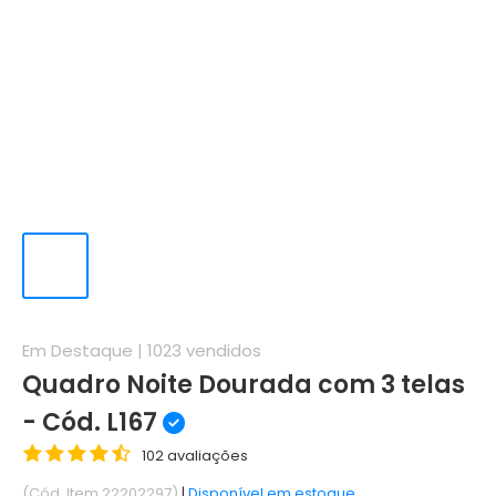
Em Destaque |
1023
vendidos
Quadro Noite Dourada com 3 telas
- Cód. L167
102 avaliações
(Cód. Item 22202297)
|
Disponível em estoque.