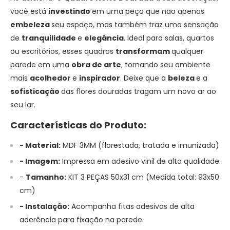
você está
investindo
em uma peça que não apenas
embeleza
seu espaço, mas também traz uma sensação
de
tranquilidade
e
elegância
. Ideal para salas, quartos
ou escritórios, esses quadros
transformam
qualquer
parede em uma
obra de arte
, tornando seu ambiente
mais
acolhedor
e
inspirador
. Deixe que a
beleza
e a
sofisticação
das flores douradas tragam um novo ar ao
seu lar.
Características do Produto:
- Material:
MDF 3MM (florestada, tratada e imunizada)
- Imagem:
Impressa em adesivo vinil de alta qualidade
-
Tamanho
:
KIT 3 PEÇAS 50x31 cm (Medida total: 93x50
cm)
- Instalação:
Acompanha fitas adesivas de alta
aderência para fixação na parede