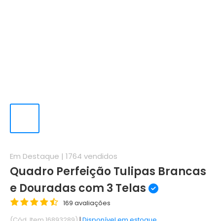
Em Destaque |
1764
vendidos
Quadro Perfeição Tulipas Brancas
e Douradas com 3 Telas
169 avaliações
(Cód. Item 16893289)
|
Disponível em estoque.