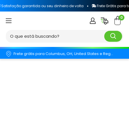
garantida ou seu dinheiro de volta
Frete Grátis para todo o Brasil
0
Frete grátis para Columbus, OH, United States e Região.