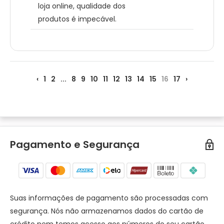
loja online, qualidade dos
produtos é impecável.
‹
1
2
...
8
9
10
11
12
13
14
15
16
17
›
Pagamento e Segurança
Suas informações de pagamento são processadas com
segurança. Nós não armazenamos dados do cartão de
crédito nem temos acesso aos números do seu cartão.