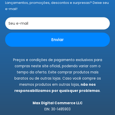
Termos de Entregas
Lançamentos, promoções, descontos e surpresas? Deixe seu
Políticas de Privacidade
e-mail!
Políticas de Cookies
Trocas e Devoluções
Seu e-mail
Rastrear Pedidos
Instagram
Enviar
Fale Conosco
Preços e condições de pagamento exclusivos para
compras neste site oficial, podendo variar com o
tempo da oferta. Evite comprar produtos mais
baratos ou de outras lojas. Caso você compre os
mesmos produtos em outras lojas,
não nos
responsabilizamos por quaisquer problemas
.
Max Digital Commerce LLC
EIN: 30-1485903