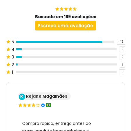
Baseado em 169 avaliações
Escreva uma avaliação
5
149
4
9
3
9
2
2
1
0
R
Rejane Magalhães
Compra rapida, entrega antes do
prazo, produto bem embalado e