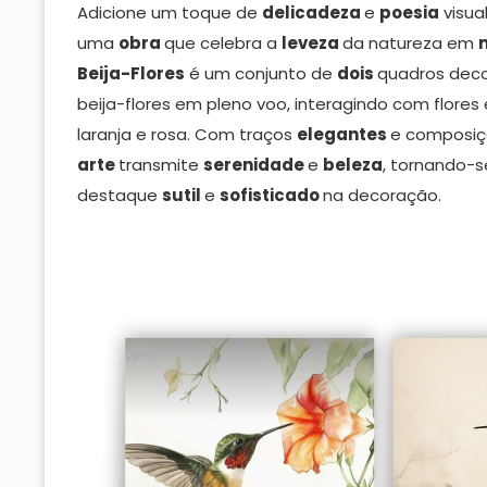
Adicione um toque de
delicadeza
e
poesia
visua
uma
obra
que celebra a
leveza
da natureza em
Beija-Flores
é um conjunto de
dois
quadros deco
beija-flores em pleno voo, interagindo com flore
laranja e rosa. Com traços
elegantes
e composi
arte
transmite
serenidade
e
beleza
, tornando-
destaque
sutil
e
sofisticado
na decoração.