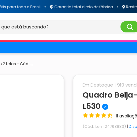
 todo o Brasil
Garantia total direto de fábrica
Rastreamento
 telas - Cód. ...
Em Destaque |
910
vend
Quadro Beija-
L530
11 avaliaç
(Cód. Item 24763883)
|
Dis