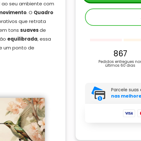
l ao seu ambiente com
movimento
. O
Quadro
rativos que retrata
s em tons
suaves
de
ção
equilibrada
, essa
se um ponto de
867
Pedidos entregues no
últimos 60 dias
Parcele suas
nas melhore