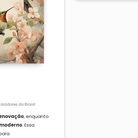
radores do Brasil.
enovação
, enquanto
moderno
. Essa
para