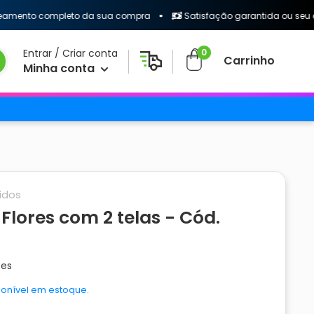
 completo da sua compra
Satisfação garantida ou seu dinheiro 
0
Entrar / Criar conta
Carrinho
Minha conta
idos
Flores com 2 telas - Cód.
ões
ponível em estoque.