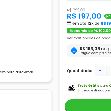
R$ 299,00
R$ 197,00
3
em até
12x
de
R$ 1
Economia de R$ 102,00
Ver mais opções de pag
R$ 193,06
no p
Pague com pix e e
-
Quantidade:
gem para aproximar
Frete Grátis
para
C
Entrega estimada e