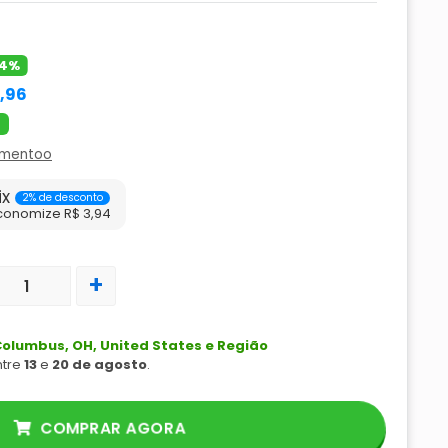
4%
9,96
amentoo
ix
2% de desconto
conomize R$ 3,94
+
olumbus, OH, United States e Região
ntre
13
e
20 de agosto
.
COMPRAR AGORA