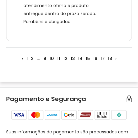
atendimento ótimo e produto
entregue dentro do prazo zerado.
Parabéns e obrigadaa.
‹
1
2
...
9
10
11
12
13
14
15
16
17
18
›
Pagamento e Segurança
Suas informações de pagamento são processadas com