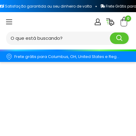
ação garantida ou seu dinheiro de volta
Frete Grátis para todo o B
0
Frete grátis para Columbus, OH, United States e Região.