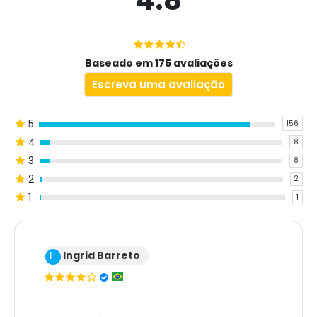
4.8
Baseado em 175 avaliações
Escreva uma avaliação
5
156
4
8
3
8
2
2
1
1
I
Ingrid Barreto