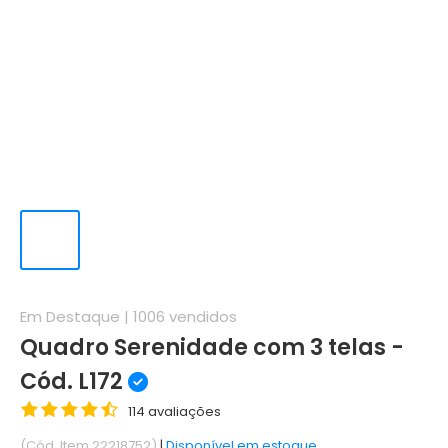
Em Destaque |
1006
vendidos
Quadro Serenidade com 3 telas -
Cód. L172
114 avaliações
(Cód. Item 22218752)
|
Disponível em estoque.