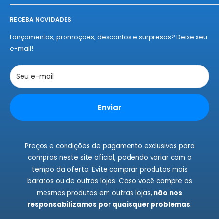
melhores fábricas, com qualidade e autenticidade
Início
garantidas. Experimente o "amor à primeira compra" da
RECEBA NOVIDADES
Sobre a Nelius
Nelius e se apaixone por nossos produtos!
Termos de Entregas
Lançamentos, promoções, descontos e surpresas? Deixe seu
Políticas de Privacidade
e-mail!
Políticas de Cookies
Trocas e Devoluções
Seu e-mail
Rastrear Pedidos
Instagram
Enviar
Fale Conosco
Preços e condições de pagamento exclusivos para
compras neste site oficial, podendo variar com o
tempo da oferta. Evite comprar produtos mais
baratos ou de outras lojas. Caso você compre os
mesmos produtos em outras lojas,
não nos
responsabilizamos por quaisquer problemas
.