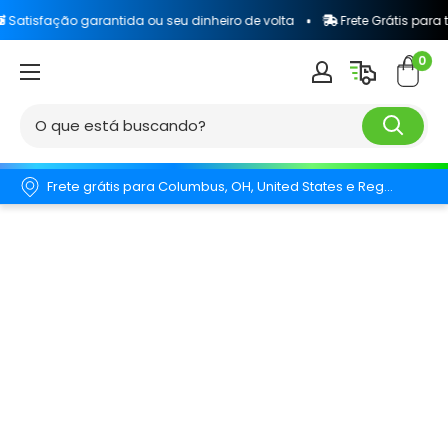
ão garantida ou seu dinheiro de volta
Frete Grátis para todo o Bra
0
Frete grátis para Columbus, OH, United States e Região.