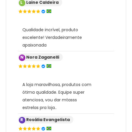
L
Laine Caldeira
Qualidade incrível, produto
excelente! Verdadeiramente
apaixonada
N
Nora Zaganelli
A loja maravilhosa, produtos com
ótima qualidade. Equipe super
atenciosa, vou dar mtasss
estrelas pra loja..
R
Rosália Evangelista