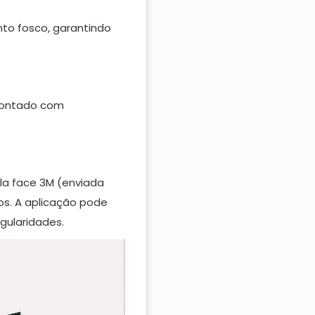
o fosco, garantindo
montado com
pla face 3M (enviada
os. A aplicação pode
egularidades.