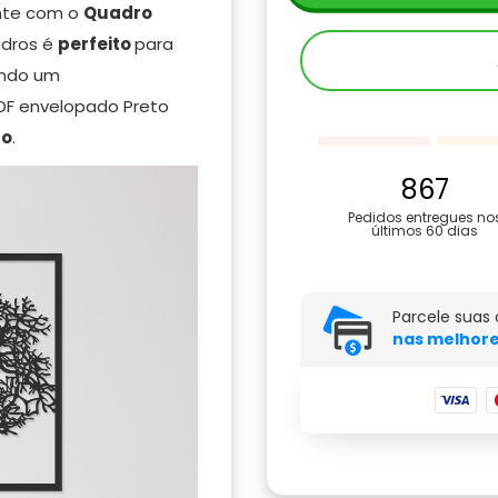
ente com o
Quadro
adros é
perfeito
para
endo um
DF envelopado Preto
lo
.
867
Pedidos entregues no
últimos 60 dias
Parcele suas
nas melhore