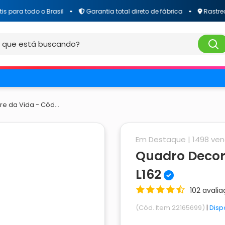
a todo o Brasil
Garantia total direto de fábrica
Rastreament
e da Vida - Cód...
Em Destaque |
1498
ven
Quadro Decora
L162
102 avali
(Cód. Item 22165699)
|
Disp