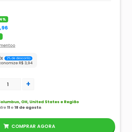
4%
9,96
amentoo
ix
2% de desconto
conomize R$ 3,94
+
olumbus, OH, United States e Região
ntre
11
e
18 de agosto
.
COMPRAR AGORA