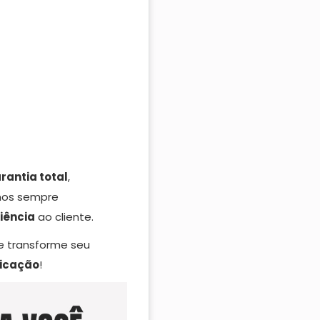
rantia total
,
mos sempre
iência
ao cliente.
e transforme seu
ticação
!