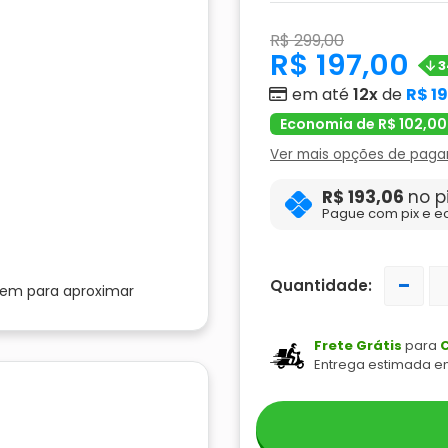
R$ 299,00
R$ 197,00
3
em até
12x
de
R$ 1
Economia de R$ 102,00
Ver mais opções de pag
R$ 193,06
no p
Pague com pix e e
-
Quantidade:
gem para aproximar
Frete Grátis
para
C
Entrega estimada e