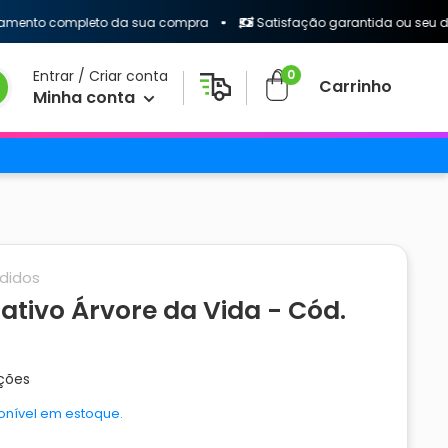
o completo da sua compra
Satisfação garantida ou seu dinheiro
0
Entrar / Criar conta
Carrinho
Minha conta
didos
tivo Árvore da Vida - Cód.
ações
onível em estoque.