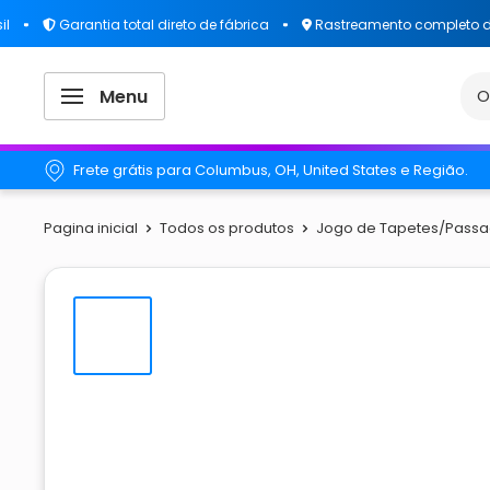
Garantia total direto de fábrica
Rastreamento completo da su
Menu
Frete grátis para Columbus, OH, United States e Região.
Pagina inicial
Todos os produtos
Jogo de Tapetes/Passad