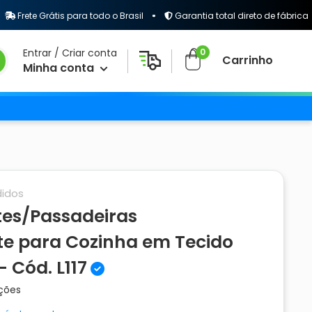
te Grátis para todo o Brasil
Garantia total direto de fábrica
0
Entrar / Criar conta
Carrinho
Minha conta
idos
tes/Passadeiras
te para Cozinha em Tecido
 Cód. L117
ações