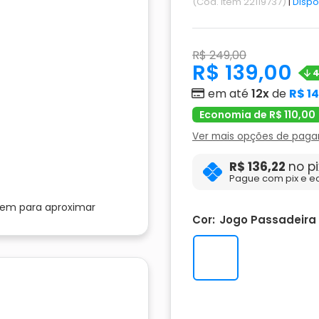
(Cód. Item 22119737)
|
Dispo
R$ 249,00
R$ 139,00
em até
12x
de
R$ 1
Economia de R$ 110,00
Ver mais opções de pag
R$ 136,22
no pi
Pague com pix e e
gem para aproximar
Cor:
Jogo Passadeira