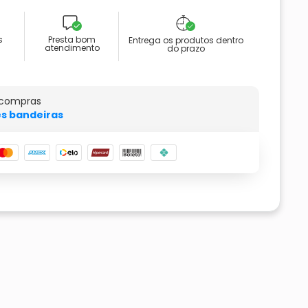
s
Presta bom
Entrega os produtos dentro
atendimento
do prazo
 compras
s bandeiras