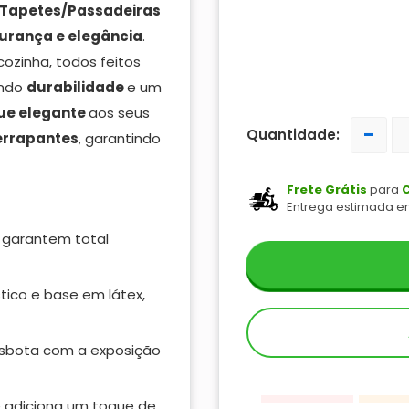
 Tapetes/Passadeiras
urança e elegância
.
ozinha, todos feitos
indo
durabilidade
e um
ue
elegante
aos seus
-
Quantidade:
errapantes
, garantindo
Frete Grátis
para
C
Entrega estimada e
garantem total
tico e base em látex,
esbota com a exposição
e adiciona um toque de