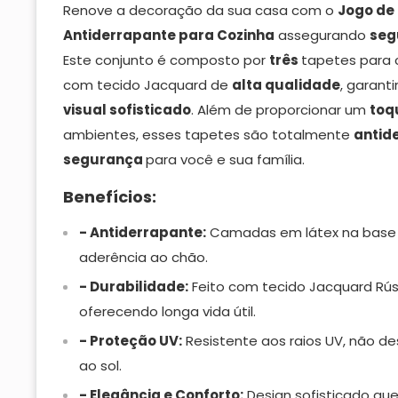
Renove a decoração da sua casa com o
Jogo de
Antiderrapante para Cozinha
assegurando
seg
Este conjunto é composto por
três
tapetes para c
com tecido Jacquard de
alta qualidade
, garant
visual
sofisticado
. Além de proporcionar um
toq
ambientes, esses tapetes são totalmente
antid
segurança
para você e sua família.
Benefícios:
- Antiderrapante:
Camadas em látex na base 
aderência ao chão.
- Durabilidade:
Feito com tecido Jacquard Rús
oferecendo longa vida útil.
- Proteção UV:
Resistente aos raios UV, não d
ao sol.
- Elegância e Conforto:
Design sofisticado qu