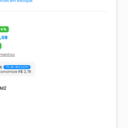
nível em estoque.
44%
4,08
amentoo
x
2% de desconto
conomize R$ 2,78
 M2