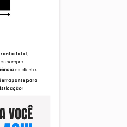
rantia total
,
mos sempre
iência
ao cliente.
derrapante para
isticação
!