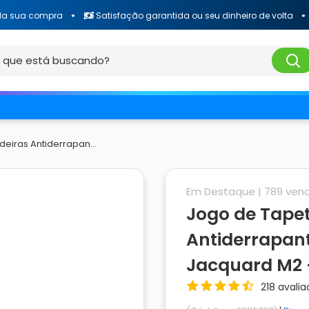
a compra
Satisfação garantida ou seu dinheiro de volta
Fre
eiras Antiderrapan...
Em Destaque |
789
vend
Jogo de Tape
Antiderrapan
Jacquard M2 -
218 avali