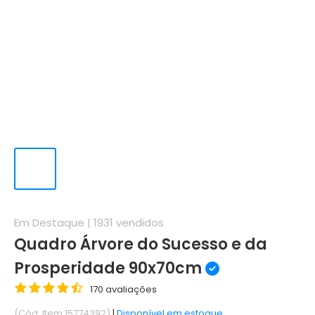
Em Destaque |
1931
vendidos
Quadro Árvore do Sucesso e da
Prosperidade 90x70cm
170 avaliações
(Cód. Item 15774392)
|
Disponível em estoque.