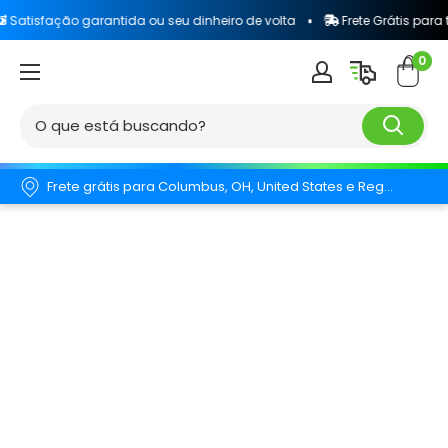
arantida ou seu dinheiro de volta
Frete Grátis para todo o Brasil
0
Frete grátis para Columbus, OH, United States e Região.