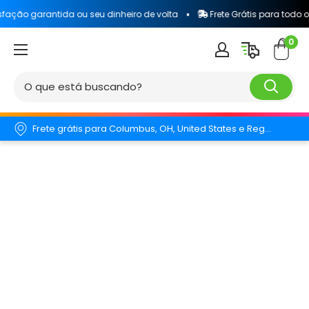
tida ou seu dinheiro de volta
Frete Grátis para todo o Brasil
0
Frete grátis para Columbus, OH, United States e Região.