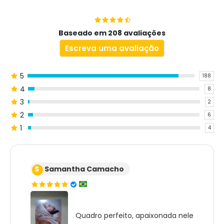
Baseado em 208 avaliações
Escreva uma avaliação
5
188
4
8
3
2
2
6
1
4
S
Samantha Camacho
Quadro perfeito, apaixonada nele