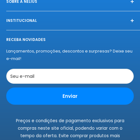
SOBRE A NELIUS
Na Nelius, fazemos das compras uma celebração única.
Conectamos você à produtos exclusivos, diretamente das
INSTITUCIONAL
melhores fábricas, com qualidade e autenticidade
Início
garantidas. Experimente o "amor à primeira compra" da
RECEBA NOVIDADES
Sobre a Nelius
Nelius e se apaixone por nossos produtos!
Termos de Entregas
Lançamentos, promoções, descontos e surpresas? Deixe seu
Políticas de Privacidade
e-mail!
Políticas de Cookies
Trocas e Devoluções
Seu e-mail
Rastrear Pedidos
Instagram
Enviar
Fale Conosco
Preços e condições de pagamento exclusivos para
compras neste site oficial, podendo variar com o
tempo da oferta. Evite comprar produtos mais