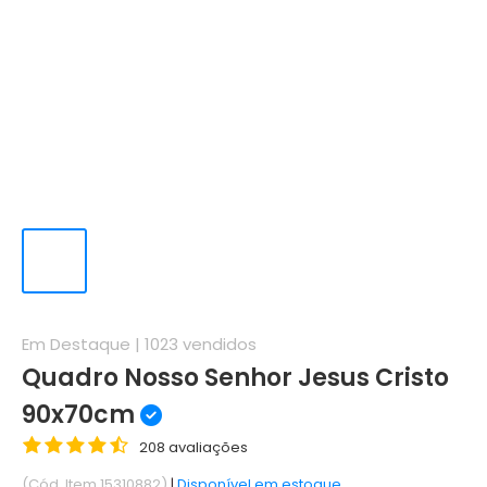
Em Destaque |
1023
vendidos
Quadro Nosso Senhor Jesus Cristo
90x70cm
208 avaliações
(Cód. Item 15310882)
|
Disponível em estoque.