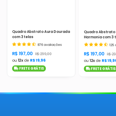
Quadro Abstrato Aura Dourada
Quadro Abstrato 
com 3 telas
Harmonia com 3 t
876 avaliações
125 
product.general.sale_price
R$ 197,00
product.gener
R$ 197,00
product.general.regular_price
R$ 299,00
produ
R$ 29
ou
12x
de
R$ 19,96
ou
12x
de
R$ 19,9
FRETE GRÁTIS
FRETE GRÁTIS