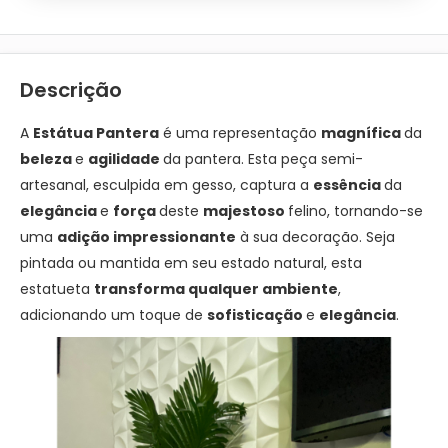
Descrição
A
Estátua Pantera
é uma representação
magnífica
da
beleza
e
agilidade
da pantera. Esta peça semi-
artesanal, esculpida em gesso, captura a
essência
da
elegância
e
força
deste
majestoso
felino, tornando-se
uma
adição impressionante
à sua decoração. Seja
pintada ou mantida em seu estado natural, esta
estatueta
transforma qualquer ambiente
,
adicionando um toque de
sofisticação
e
elegância
.