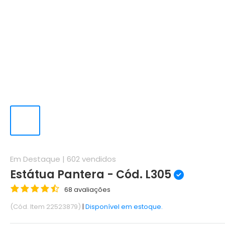
Em Destaque |
602
vendidos
Estátua Pantera - Cód. L305
68 avaliações
(Cód. Item 22523879)
|
Disponível em estoque.