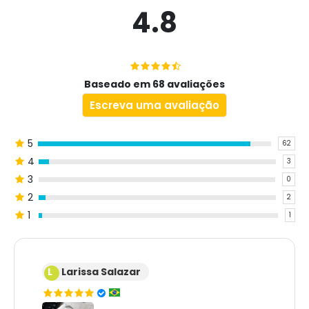
4.8
Baseado em 68 avaliações
Escreva uma avaliação
5
62
4
3
3
0
2
2
1
1
L
Larissa Salazar