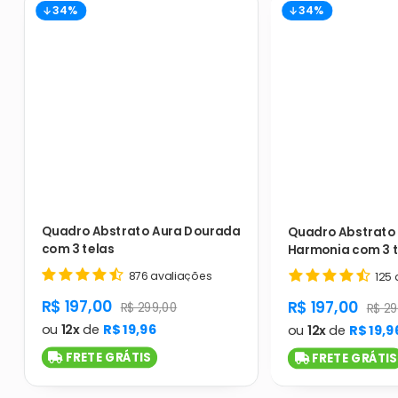
34%
34%
Quadro Abstrato Aura Dourada
Quadro Abstrato 
com 3 telas
Harmonia com 3 t
876 avaliações
125 
product.general.sale_price
R$ 197,00
product.gener
R$ 197,00
product.general.regular_price
R$ 299,00
produ
R$ 29
ou
12x
de
R$ 19,96
ou
12x
de
R$ 19,9
FRETE GRÁTIS
FRETE GRÁTIS