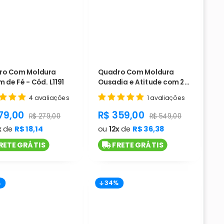
ro Com Moldura
Quadro Com Moldura
m de Fé - Cód. L1191
Ousadia e Atitude com 2
telas - Cód. L1190
4 avaliações
1 avaliações
duct.general.sale_price
product.general.sale_pri
79,00
R$ 359,00
rice
product.general.regular_price
product.general.regula
R$ 279,00
R$ 549,00
x
de
R$ 18,14
ou
12x
de
R$ 36,38
RETE GRÁTIS
FRETE GRÁTIS
%
34%