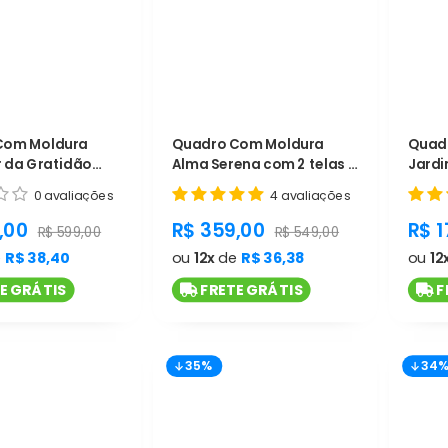
Com Moldura
Quadro Com Moldura
Quad
r da Gratidão
Alma Serena com 2 telas -
Jardi
as - Cód. L1193
Cód. L1192
0 avaliações
4 avaliações
t.general.sale_price
product.general.sale_price
pro
,00
R$ 359,00
R$ 1
product.general.regular_price
product.general.regular_p
R$ 599,00
R$ 549,00
e
R$ 38,40
ou
12x
de
R$ 36,38
ou
12
E GRÁTIS
FRETE GRÁTIS
F
35%
34