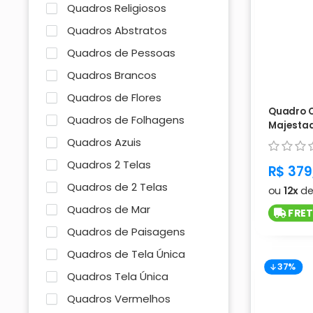
Quadros Religiosos
Quadros Abstratos
Quadros de Pessoas
Quadros Brancos
Quadros de Flores
Quadro 
Quadros de Folhagens
Majestad
telas - C
Quadros Azuis
Quadros 2 Telas
produc
R$ 379
Quadros de 2 Telas
ou
12x
d
Quadros de Mar
FRET
Quadros de Paisagens
Quadros de Tela Única
37%
Quadros Tela Única
Quadros Vermelhos