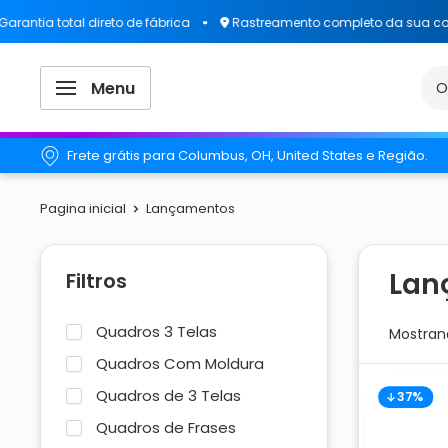
ia total direto de fábrica
Rastreamento completo da sua compr
Menu
Frete grátis para Columbus, OH, United States e Região.
Pagina inicial
Lançamentos
Lan
Filtros
Quadros 3 Telas
Mostrand
Quadros Com Moldura
Quadros de 3 Telas
37%
Quadros de Frases