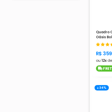
Quadro 
Oásis Bo
Cód. L118
produc
R$ 359
ou
12x
d
FRET
34%