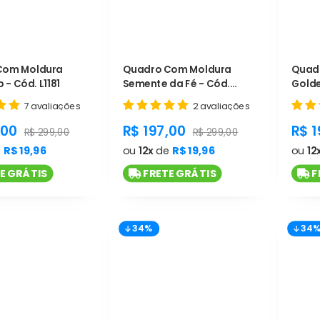
Com Moldura
Quadro Com Moldura
Quad
 - Cód. L1181
Semente da Fé - Cód.
Golde
L1180
7 avaliações
2 avaliações
t.general.sale_price
product.general.sale_price
pro
,00
R$ 197,00
R$ 1
product.general.regular_price
product.general.regular_pr
R$ 299,00
R$ 299,00
e
R$ 19,96
ou
12x
de
R$ 19,96
ou
12
E GRÁTIS
FRETE GRÁTIS
F
34%
34