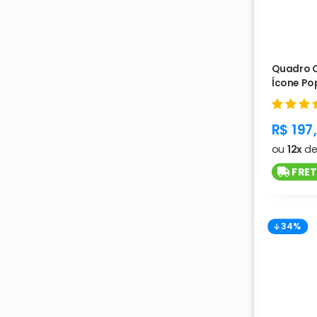
Quadro 
Ícone Pop
produc
R$ 197
ou
12x
d
FRET
34%