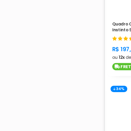
Quadro 
Instinto
L1177
produc
R$ 197
ou
12x
d
FRET
34%