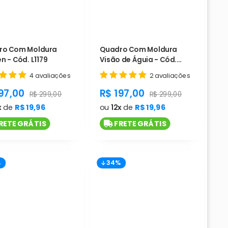
ro Com Moldura
Quadro Com Moldura
n - Cód. L1179
Visão de Águia - Cód.
L1178
4 avaliações
2 avaliações
duct.general.sale_price
product.general.sale_pri
97,00
R$ 197,00
ice
product.general.regular_price
product.general.regula
R$ 299,00
R$ 299,00
x
de
R$ 19,96
ou
12x
de
R$ 19,96
RETE GRÁTIS
FRETE GRÁTIS
%
34%