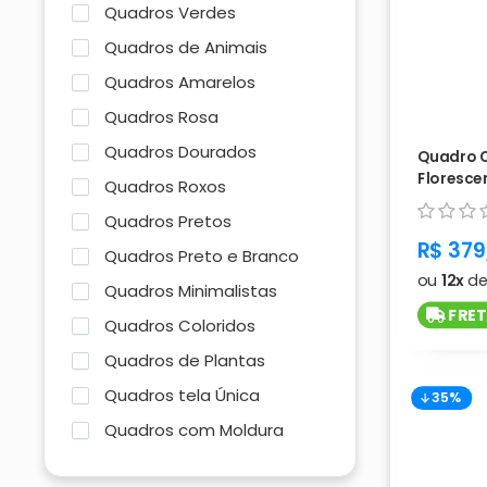
Quadros Verdes
Quadros de Animais
Quadros Amarelos
Quadros Rosa
Quadros Dourados
Quadro 
Floresce
Quadros Roxos
com 3 tel
Quadros Pretos
produc
R$ 379
Quadros Preto e Branco
ou
12x
d
Quadros Minimalistas
FRET
Quadros Coloridos
Quadros de Plantas
Quadros tela Única
35%
Quadros com Moldura