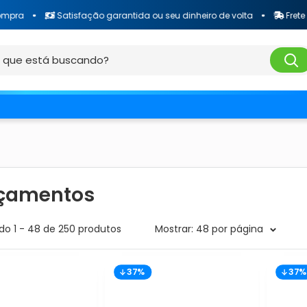
a
Satisfação garantida ou seu dinheiro de volta
Frete Gráti
çamentos
o 1 - 48 de 250 produtos
Mostrar: 48 por página
37%
37%