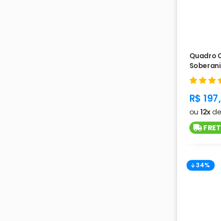
Quadro 
Soberani
L1185
produc
R$ 197
ou
12x
d
FRET
34%