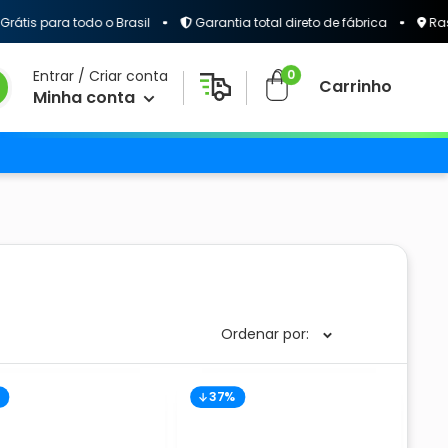
s para todo o Brasil
Garantia total direto de fábrica
Rastrea
0
Entrar / Criar conta
Carrinho
Minha conta
Ordenar por:
37%