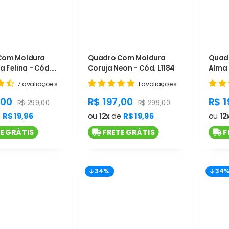
Com Moldura
Quadro Com Moldura
Quad
a Felina - Cód.
Coruja Neon - Cód. L1184
Alma 
L1183
7 avaliações
1 avaliações
t.general.sale_price
product.general.sale_price
pro
,00
R$ 197,00
R$ 1
product.general.regular_price
product.general.regular_pr
R$ 299,00
R$ 299,00
e
R$ 19,96
ou
12x
de
R$ 19,96
ou
12
E GRÁTIS
FRETE GRÁTIS
F
34%
34