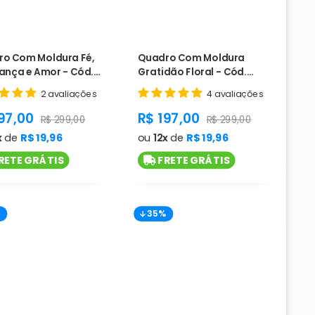
o Com Moldura Fé,
Quadro Com Moldura
ança e Amor - Cód.
Gratidão Floral - Cód.
L1174
2 avaliações
4 avaliações
duct.general.sale_price
product.general.sale_pri
97,00
R$ 197,00
ice
product.general.regular_price
product.general.regula
R$ 299,00
R$ 299,00
x
de
R$ 19,96
ou
12x
de
R$ 19,96
RETE GRÁTIS
FRETE GRÁTIS
%
35%