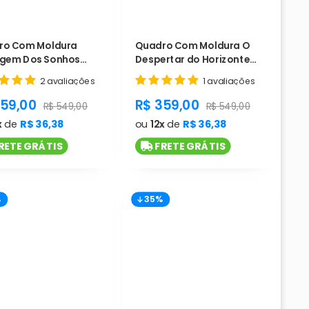
ro Com Moldura
Quadro Com Moldura O
agem Dos Sonhos
Despertar do Horizonte
 telas - Cód. L1171
com 2 telas - Cód. L1170
2 avaliações
1 avaliações
duct.general.sale_price
product.general.sale_pri
359,00
R$ 359,00
rice
product.general.regular_price
product.general.regula
R$ 549,00
R$ 549,00
x
de
R$ 36,38
ou
12x
de
R$ 36,38
RETE GRÁTIS
FRETE GRÁTIS
%
35%