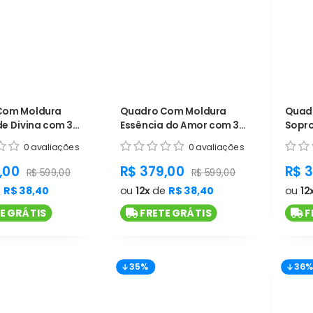
Com Moldura
Quadro Com Moldura
Quad
e Divina com 3
Essência do Amor com 3
Sopro
ód. L1197
telas - Cód. L1196
telas 
0 avaliações
0 avaliações
t.general.sale_price
product.general.sale_price
pro
,00
R$ 379,00
R$ 
product.general.regular_price
product.general.regular_p
R$ 599,00
R$ 599,00
e
R$ 38,40
ou
12x
de
R$ 38,40
ou
12
E GRÁTIS
FRETE GRÁTIS
F
35%
36