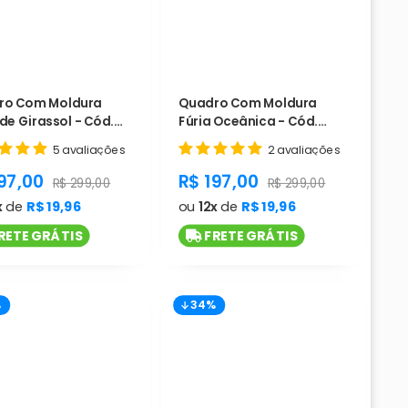
ro Com Moldura
Quadro Com Moldura
de Girassol - Cód.
Fúria Oceânica - Cód.
L1182
5 avaliações
2 avaliações
duct.general.sale_price
product.general.sale_pri
97,00
R$ 197,00
ice
product.general.regular_price
product.general.regula
R$ 299,00
R$ 299,00
x
de
R$ 19,96
ou
12x
de
R$ 19,96
RETE GRÁTIS
FRETE GRÁTIS
%
34%