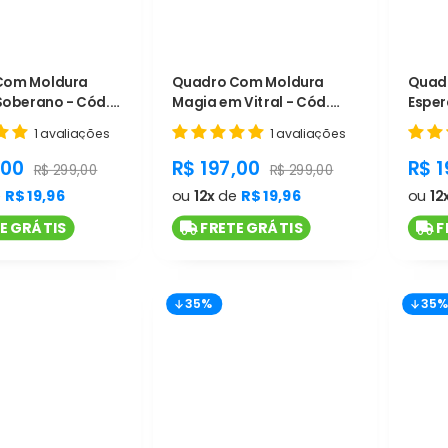
Com Moldura
Quadro Com Moldura
Quadr
 Soberano - Cód.
Magia em Vitral - Cód.
Esper
L1176
L1175
1 avaliações
1 avaliações
t.general.sale_price
product.general.sale_price
pro
,00
R$ 197,00
R$ 1
product.general.regular_price
product.general.regular_pr
R$ 299,00
R$ 299,00
e
R$ 19,96
ou
12x
de
R$ 19,96
ou
12
E GRÁTIS
FRETE GRÁTIS
F
35%
35