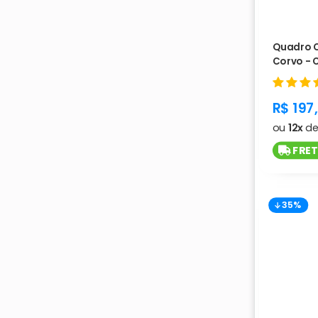
Quadro 
Corvo - C
produc
R$ 197
ou
12x
d
FRET
35%