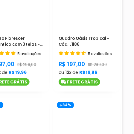
o Florescer
Quadro Oásis Tropical -
tico com 3 telas -
Cód. L1186
L1187
5 avaliações
5 avaliações
duct.general.sale_price
product.general.sale_pri
97,00
R$ 197,00
rice
product.general.regular_price
product.general.regula
R$ 299,00
R$ 299,00
x
de
R$ 19,96
ou
12x
de
R$ 19,96
RETE GRÁTIS
FRETE GRÁTIS
%
34%