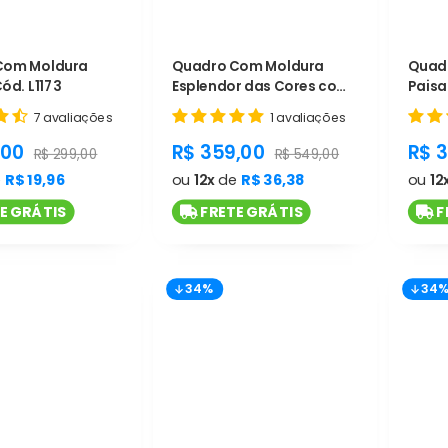
Com Moldura
Quadro Com Moldura
Quad
ód. L1173
Esplendor das Cores com
Pais
2 telas - Cód. L1173
com 2
7 avaliações
1 avaliações
t.general.sale_price
product.general.sale_price
pro
,00
R$ 359,00
R$ 
product.general.regular_price
product.general.regular_p
R$ 299,00
R$ 549,00
e
R$ 19,96
ou
12x
de
R$ 36,38
ou
12
E GRÁTIS
FRETE GRÁTIS
F
34%
34