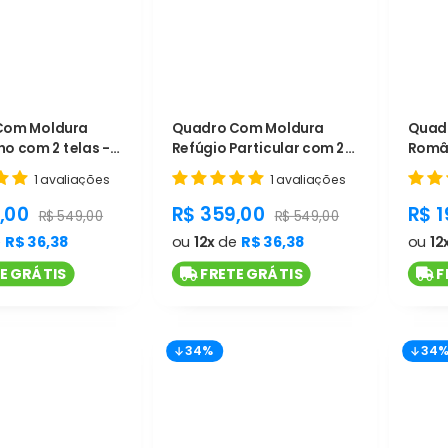
Com Moldura
Quadro Com Moldura
Quadr
ho com 2 telas -
Refúgio Particular com 2
Român
9
telas - Cód. L1188
Cód. 
1 avaliações
1 avaliações
t.general.sale_price
product.general.sale_price
pro
,00
R$ 359,00
R$ 1
product.general.regular_price
product.general.regular_p
R$ 549,00
R$ 549,00
e
R$ 36,38
ou
12x
de
R$ 36,38
ou
12
E GRÁTIS
FRETE GRÁTIS
F
34%
34