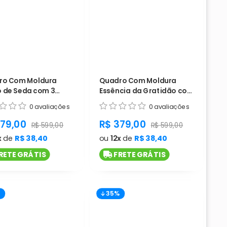
ro Com Moldura
Quadro Com Moldura
 de Seda com 3
Essência da Gratidão com
- Cód. L1195
3 telas - Cód. L1194
0 avaliações
0 avaliações
duct.general.sale_price
product.general.sale_pri
379,00
R$ 379,00
rice
product.general.regular_price
product.general.regula
R$ 599,00
R$ 599,00
x
de
R$ 38,40
ou
12x
de
R$ 38,40
RETE GRÁTIS
FRETE GRÁTIS
%
35%