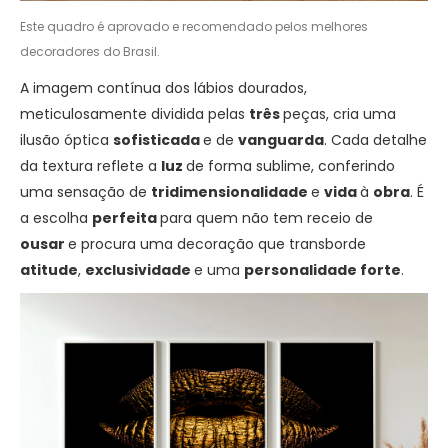
Este quadro é aprovado e recomendado pelos melhores
decoradores do Brasil.
A imagem contínua dos lábios dourados,
meticulosamente dividida pelas
três
peças, cria uma
ilusão óptica
sofisticada
e de
vanguarda
. Cada detalhe
da textura reflete a
luz
de forma sublime, conferindo
uma sensação de
tridimensionalidade
e
vida
à
obra
. É
a escolha
perfeita
para quem não tem receio de
ousar
e procura uma decoração que transborde
atitude
,
exclusividade
e uma
personalidade forte
.