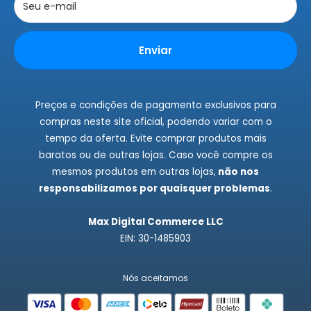
Trocas e Devoluções
Seu e-mail
Rastrear Pedidos
Instagram
Enviar
Fale Conosco
Preços e condições de pagamento exclusivos para
compras neste site oficial, podendo variar com o
tempo da oferta. Evite comprar produtos mais
baratos ou de outras lojas. Caso você compre os
mesmos produtos em outras lojas,
não nos
responsabilizamos por quaisquer problemas
.
Max Digital Commerce LLC
EIN: 30-1485903
Nós aceitamos