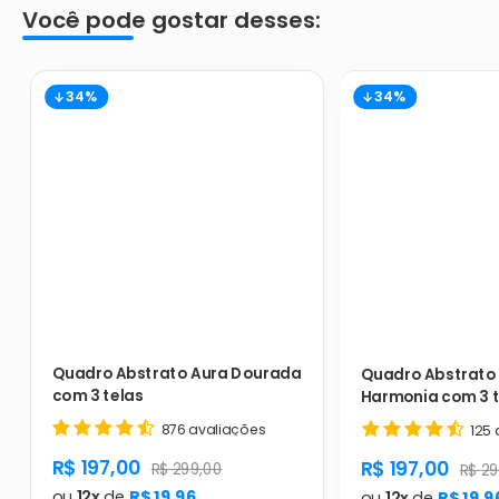
Você pode gostar desses:
34%
34%
Quadro Abstrato Aura Dourada
Quadro Abstrato 
com 3 telas
Harmonia com 3 t
876 avaliações
125 
product.general.sale_price
R$ 197,00
product.gener
R$ 197,00
product.general.regular_price
R$ 299,00
produ
R$ 29
ou
12x
de
R$ 19,96
ou
12x
de
R$ 19,9