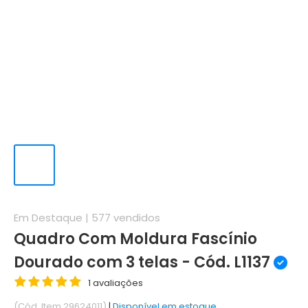
Em Destaque |
577
vendidos
Quadro Com Moldura Fascínio
Dourado com 3 telas - Cód. L1137
1 avaliações
(Cód. Item 29624011)
|
Disponível em estoque.