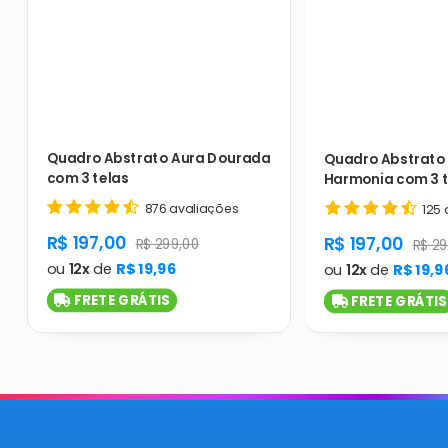
Quadro Abstrato Aura Dourada
Quadro Abstrato 
com 3 telas
Harmonia com 3 t
876 avaliações
125 
product.general.sale_price
R$ 197,00
product.gener
R$ 197,00
product.general.regular_price
R$ 299,00
produ
R$ 29
ou
12x
de
R$ 19,96
ou
12x
de
R$ 19,9
FRETE GRÁTIS
FRETE GRÁTIS