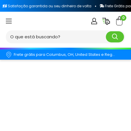
fação garantida ou seu dinheiro de volta
Frete Grátis para todo o 
0
Frete grátis para Columbus, OH, United States e Região.