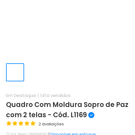
Em Destaque |
1414
vendidos
Quadro Com Moldura Sopro de Paz
com 2 telas - Cód. L1169
2 avaliações
(Cód. Item 29656618)
|
Disponível em estoque.