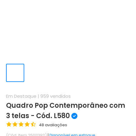
Em Destaque |
959
vendidos
Quadro Pop Contemporâneo com
3 telas - Cód. L580
48 avaliações
(Cód. Item 25011392)
|
Disponível em estoque.