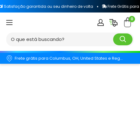
ão garantida ou seu dinheiro de volta
Frete Grátis para todo o Bra
0
Frete grátis para Columbus, OH, United States e Região.