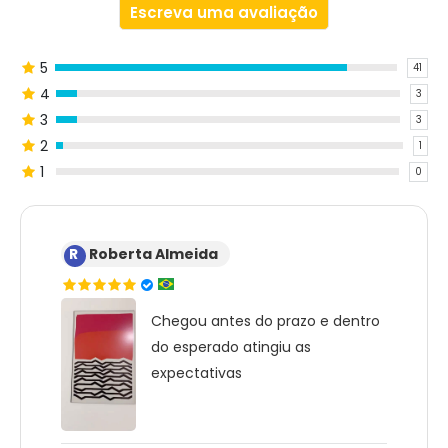
Escreva uma avaliação
5
41
4
3
3
3
2
1
1
0
R
Roberta Almeida
Chegou antes do prazo e dentro
do esperado atingiu as
expectativas