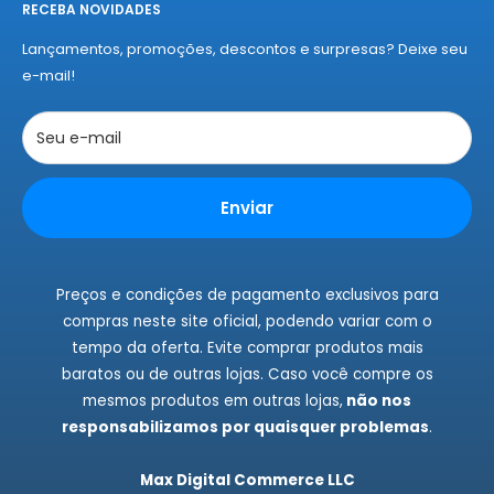
RECEBA NOVIDADES
Sobre a Nelius
Nelius e se apaixone por nossos produtos!
Termos de Entregas
Lançamentos, promoções, descontos e surpresas? Deixe seu
Políticas de Privacidade
e-mail!
Políticas de Cookies
Trocas e Devoluções
Seu e-mail
Rastrear Pedidos
Instagram
Enviar
Fale Conosco
Preços e condições de pagamento exclusivos para
compras neste site oficial, podendo variar com o
tempo da oferta. Evite comprar produtos mais
baratos ou de outras lojas. Caso você compre os
mesmos produtos em outras lojas,
não nos
responsabilizamos por quaisquer problemas
.
Max Digital Commerce LLC