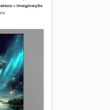
beleza
e
imaginação
te.