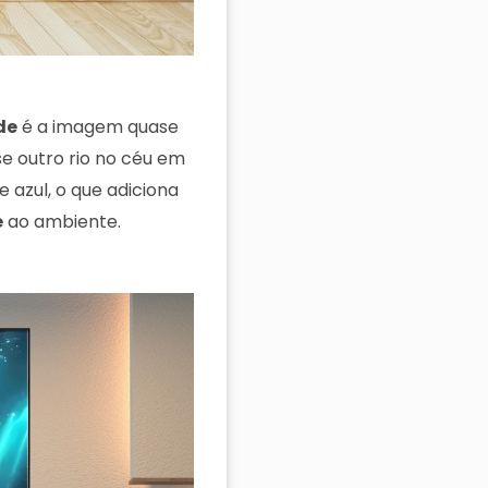
de
é a imagem quase
e outro rio no céu em
 azul, o que adiciona
e
ao ambiente.