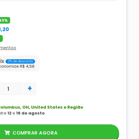
43%
3,20
amentoo
ix
2% de desconto
conomize R$ 4,58
+
olumbus, OH, United States e Região
ntre
12
e
19 de agosto
.
COMPRAR AGORA