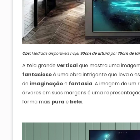
Obs:
Medidas disponíveis hoje:
90cm de altura
por
70cm de la
A tela grande
vertical
que mostra uma imagem
fantasioso
é uma obra intrigante que leva o 
de
imaginação
e
fantasia
. A imagem de um r
árvores em suas margens é uma representaçã
forma mais
pura
e
bela
.