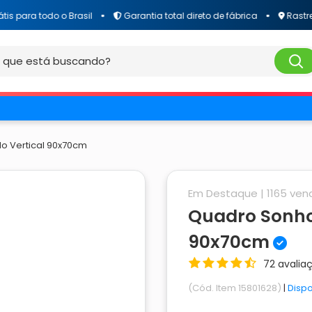
 todo o Brasil
Garantia total direto de fábrica
Rastreamento
o Vertical 90x70cm
Em Destaque |
1165
vend
Quadro Sonho
90x70cm
72 avalia
(Cód. Item 15801628)
|
Dispo