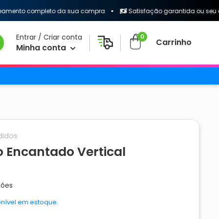
 completo da sua compra
Satisfação garantida ou seu dinheiro 
0
Entrar / Criar conta
Carrinho
Minha conta
idos
 Encantado Vertical
ções
nível em estoque.