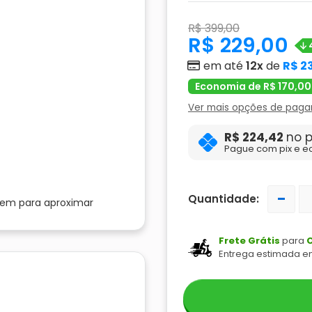
R$ 399,00
R$ 229,00
em até
12x
de
R$ 2
Economia de R$ 170,00
Ver mais opções de pag
R$ 224,42
no p
Pague com pix e e
-
Quantidade:
gem para aproximar
Frete Grátis
para
C
Entrega estimada e