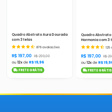
Quadro Abstrato Aura Dourada
Quadro Abstrato 
com 3 telas
Harmonia com 3 t
876 avaliações
125 
product.general.sale_price
R$ 197,00
product.gener
R$ 197,00
product.general.regular_price
R$ 299,00
produ
R$ 29
ou
12x
de
R$ 19,96
ou
12x
de
R$ 19,9
FRETE GRÁTIS
FRETE GRÁTIS