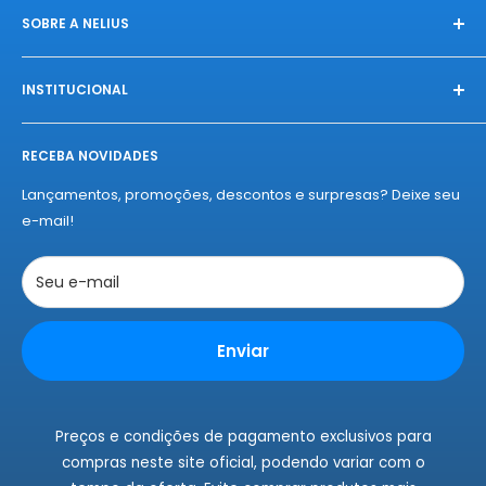
SOBRE A NELIUS
Na Nelius, fazemos das compras uma celebração única.
Conectamos você à produtos exclusivos, diretamente das
INSTITUCIONAL
melhores fábricas, com qualidade e autenticidade
Início
garantidas. Experimente o "amor à primeira compra" da
RECEBA NOVIDADES
Sobre a Nelius
Nelius e se apaixone por nossos produtos!
Termos de Entregas
Lançamentos, promoções, descontos e surpresas? Deixe seu
Políticas de Privacidade
e-mail!
Políticas de Cookies
Trocas e Devoluções
Seu e-mail
Rastrear Pedidos
Instagram
Enviar
Fale Conosco
Preços e condições de pagamento exclusivos para
compras neste site oficial, podendo variar com o