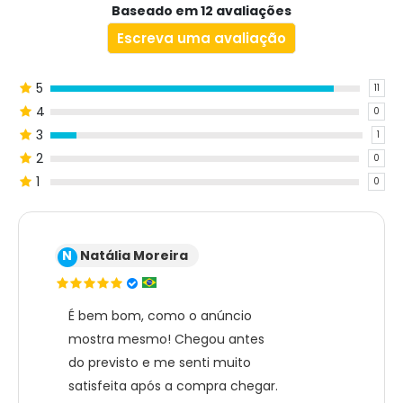
Baseado em 12 avaliações
Escreva uma avaliação
5
11
4
0
3
1
2
0
1
0
N
Natália Moreira
É bem bom, como o anúncio
mostra mesmo! Chegou antes
do previsto e me senti muito
satisfeita após a compra chegar.