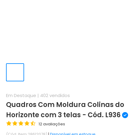
Em Destaque |
402
vendidos
Quadros Com Moldura Colinas do
Horizonte com 3 telas - Cód. L936
12 avaliações
(Cód. Item 28612078)
|
Disponível em estoque.