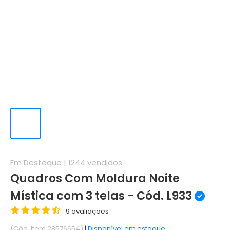
Em Destaque |
1244
vendidos
Quadros Com Moldura Noite
Mística com 3 telas - Cód. L933
9 avaliações
(Cód. Item 28576654)
|
Disponível em estoque.