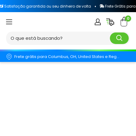
ão garantida ou seu dinheiro de volta
Frete Grátis para todo o Bra
0
Frete grátis para Columbus, OH, United States e Região.