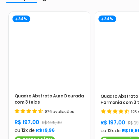
34%
34%
Quadro Abstrato Aura Dourada
Quadro Abstrato 
com 3 telas
Harmonia com 3 t
876 avaliações
125 
product.general.sale_price
R$ 197,00
product.gener
R$ 197,00
product.general.regular_price
R$ 299,00
produ
R$ 29
ou
12x
de
R$ 19,96
ou
12x
de
R$ 19,9