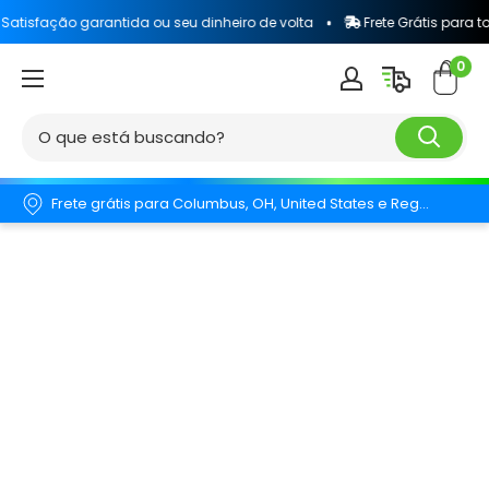
ntida ou seu dinheiro de volta
Frete Grátis para todo o Brasil
0
Frete grátis para Columbus, OH, United States e Região.