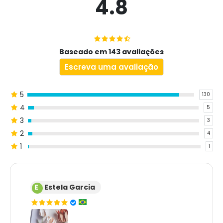
4.8
Baseado em 143 avaliações
Escreva uma avaliação
5
130
4
5
3
3
2
4
1
1
E
Estela Garcia