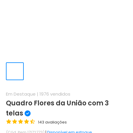
Em Destaque |
1976
vendidos
Quadro Flores da União com 3
telas
143 avaliações
(Cód. Item 17172773)
|
Disponível em estoque.