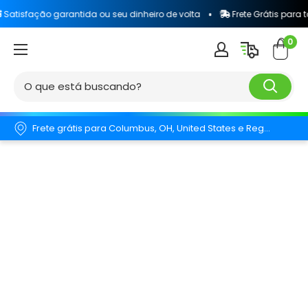
 garantida ou seu dinheiro de volta
Frete Grátis para todo o Brasi
0
Frete grátis para Columbus, OH, United States e Região.