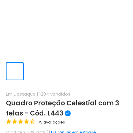
Em Destaque |
1204
vendidos
Quadro Proteção Celestial com 3
telas - Cód. L443
75 avaliações
(Cód. Item 23953438)
|
Disponível em estoque.