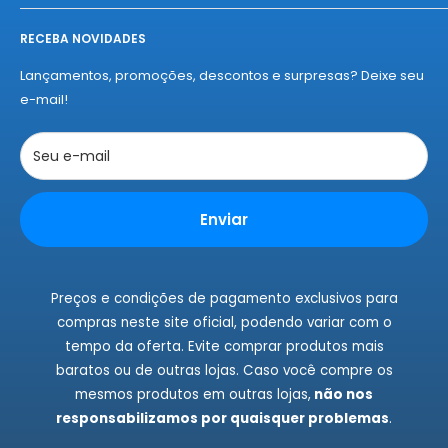
melhores fábricas, com qualidade e autenticidade
Início
garantidas. Experimente o "amor à primeira compra" da
RECEBA NOVIDADES
Sobre a Nelius
Nelius e se apaixone por nossos produtos!
Termos de Entregas
Lançamentos, promoções, descontos e surpresas? Deixe seu
Políticas de Privacidade
e-mail!
Políticas de Cookies
Trocas e Devoluções
Seu e-mail
Rastrear Pedidos
Instagram
Enviar
Fale Conosco
Preços e condições de pagamento exclusivos para
compras neste site oficial, podendo variar com o
tempo da oferta. Evite comprar produtos mais
baratos ou de outras lojas. Caso você compre os
mesmos produtos em outras lojas,
não nos
responsabilizamos por quaisquer problemas
.