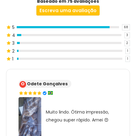
Baseado em 75 avaliações
Escreva uma avaliação
5
68
4
3
3
2
2
1
1
1
O
Odete Gonçalves
Muito lindo. Ótima impressão,
chegou super rápido. Amei 😍