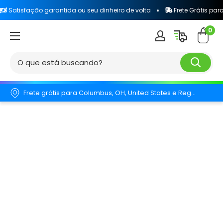
fação garantida ou seu dinheiro de volta
Frete Grátis para todo o 
0
Frete grátis para Columbus, OH, United States e Região.