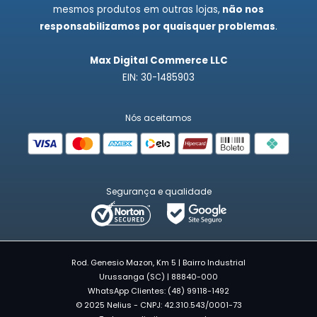
mesmos produtos em outras lojas,
não nos
responsabilizamos por quaisquer problemas
.
Max Digital Commerce LLC
EIN: 30-1485903
Nós aceitamos
Segurança e qualidade
Rod. Genesio Mazon, Km 5 | Bairro Industrial
Urussanga (SC) | 88840-000
WhatsApp Clientes: (48) 99118-1492
© 2025 Nelius - CNPJ: 42.310.543/0001-73