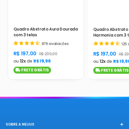
Quadro Abstrato Aura Dourada
Quadro Abstrato 
com 3 telas
Harmonia com 3 t
876 avaliações
125 
product.general.sale_price
R$ 197,00
product.gener
R$ 197,00
product.general.regular_price
R$ 299,00
produ
R$ 29
ou
12x
de
R$ 19,96
ou
12x
de
R$ 19,9
FRETE GRÁTIS
FRETE GRÁTIS
SOBRE A NELIUS