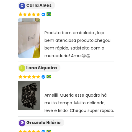
C
Carla Alves
Produto bem embalado , loja
bem atenciosa produto,chegou
bem rápido, satisfeita com a
mercadoria! Amei😍👏
L
Lena Siqueira
Ameiiii. Queria esse quadro há
muito tempo. Muito delicado,
leve e lindo. Chegou super rápido.
G
Graziela Hilário