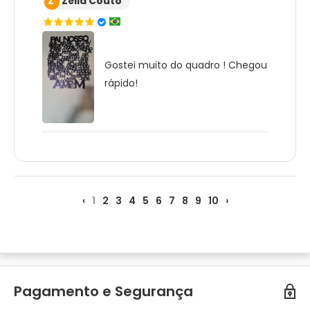
Z
Zélia Couto
Gostei muito do quadro ! Chegou
rápido!
‹
1
2
3
4
5
6
7
8
9
10
›
Pagamento e Segurança