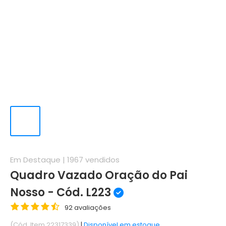
Em Destaque |
1967
vendidos
Quadro Vazado Oração do Pai
Nosso - Cód. L223
92 avaliações
(Cód. Item 22317339)
|
Disponível em estoque.