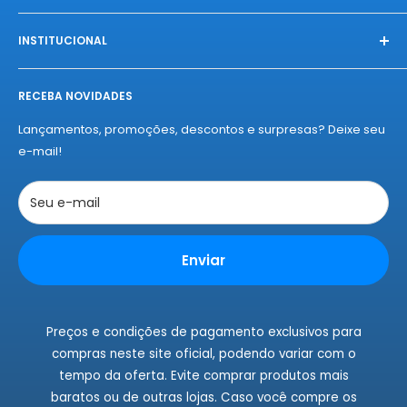
Na Nelius, fazemos das compras uma celebração única.
Conectamos você à produtos exclusivos, diretamente das
INSTITUCIONAL
melhores fábricas, com qualidade e autenticidade
Início
garantidas. Experimente o "amor à primeira compra" da
RECEBA NOVIDADES
Sobre a Nelius
Nelius e se apaixone por nossos produtos!
Termos de Entregas
Lançamentos, promoções, descontos e surpresas? Deixe seu
Políticas de Privacidade
e-mail!
Políticas de Cookies
Trocas e Devoluções
Seu e-mail
Rastrear Pedidos
Instagram
Enviar
Fale Conosco
Preços e condições de pagamento exclusivos para
compras neste site oficial, podendo variar com o
tempo da oferta. Evite comprar produtos mais
baratos ou de outras lojas. Caso você compre os