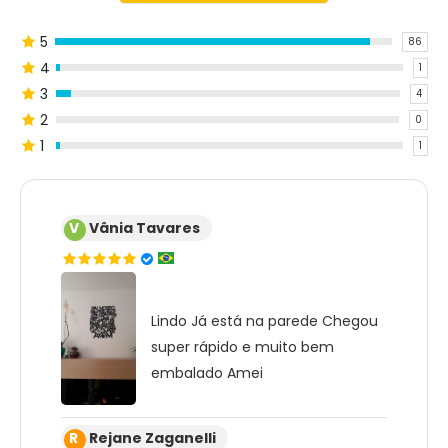
5
86
4
1
3
4
2
0
1
1
V
Vânia Tavares
Lindo Já está na parede Chegou
super rápido e muito bem
embalado Amei
R
Rejane Zaganelli