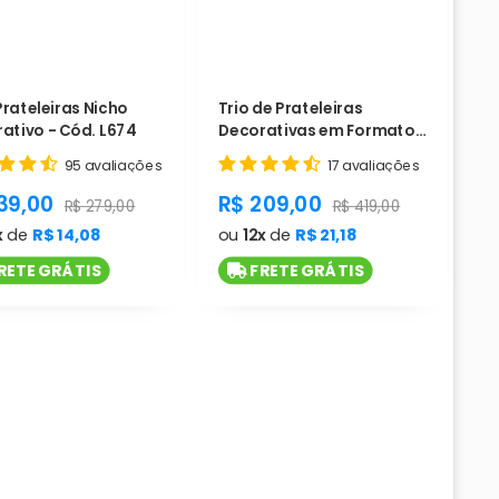
Prateleiras Nicho
Trio de Prateleiras
ativo - Cód. L674
Decorativas em Formato
Z - Cód. L671
95 avaliações
17 avaliações
duct.general.sale_price
product.general.sale_pri
39,00
R$ 209,00
ice
product.general.regular_price
product.general.regula
R$ 279,00
R$ 419,00
x
de
R$ 14,08
ou
12x
de
R$ 21,18
RETE GRÁTIS
FRETE GRÁTIS