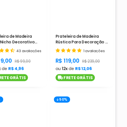
leira de Madeira
Prateleira de Madeira
 Nicho Decorativo
Rústica Para Decoração -
no - Cód. L681
Cód. L665
43 avaliações
1 avaliações
duct.general.sale_price
product.general.sale_pri
49,00
R$ 119,00
ice
product.general.regular_price
product.general.regular
R$ 99,00
R$ 239,00
x
de
R$ 4,96
ou
12x
de
R$ 12,06
RETE GRÁTIS
FRETE GRÁTIS
%
50%