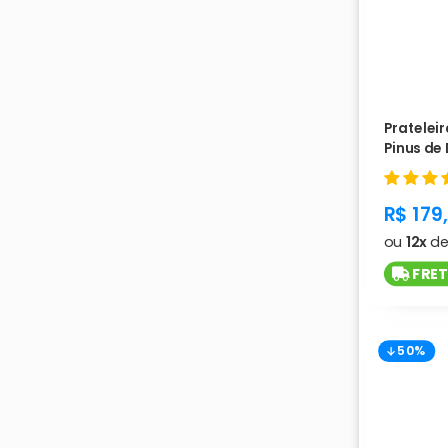
Pratelei
Pinus de 
Vintage 
produc
R$ 179
ou
12x
d
FRET
50%