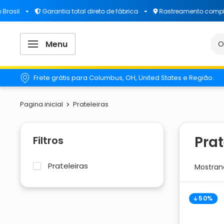
il
Garantia total direto de fábrica
Rastreamento completo 
Menu
Frete grátis para Columbus, OH, United States e Região.
Pagina inicial
Prateleiras
Prat
Filtros
Prateleiras
Mostrand
50%