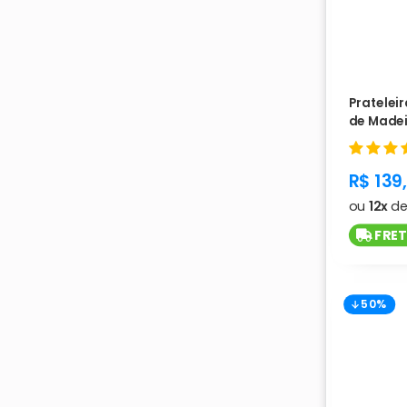
Prateleir
de Madei
produc
R$ 139
ou
12x
d
FRET
50%