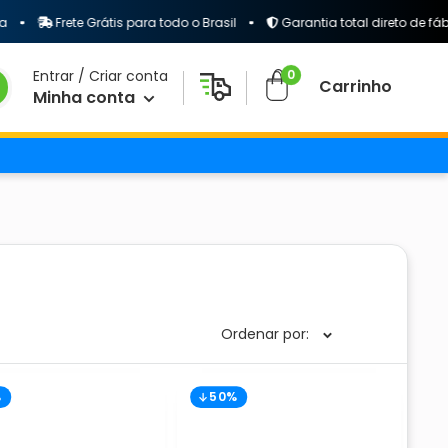
Frete Grátis para todo o Brasil
Garantia total direto de fábrica
0
Entrar / Criar conta
Carrinho
Minha conta
Ordenar por:
%
50%