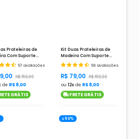
uas Prateleiras de
Kit Duas Prateleiras de
ira Com Suporte
Madeira Com Suporte
tido - Cód. L661
Invertido - Cód. L662
57 avaliações
56 avaliações
duct.general.sale_price
product.general.sale_pri
79,00
R$ 79,00
ice
product.general.regular_price
product.general.regular
R$ 159,00
R$ 159,00
x
de
R$ 8,00
ou
12x
de
R$ 8,00
RETE GRÁTIS
FRETE GRÁTIS
%
50%