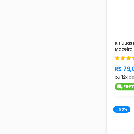
Kit Duas 
Madeira
Invertido
produc
R$ 79,
ou
12x
d
FRET
50%