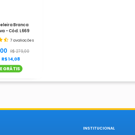
eleira Branca
va - Cód. L669
7 avaliações
t.general.sale_price
,00
product.general.regular_price
R$ 279,00
e
R$ 14,08
E GRÁTIS
INSTITUCIONAL