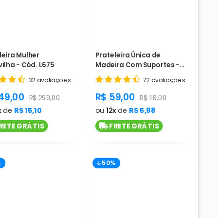
leira Mulher
Prateleira Única de
ilha - Cód. L675
Madeira Com Suportes -
Cód. L664
32 avaliações
72 avaliações
duct.general.sale_price
product.general.sale_pri
149,00
R$ 59,00
ce
product.general.regular_price
product.general.regular
R$ 299,00
R$ 118,00
x
de
R$ 15,10
ou
12x
de
R$ 5,98
RETE GRÁTIS
FRETE GRÁTIS
%
50%