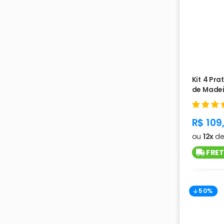
Kit 4 Pra
de Madei
produc
R$ 109
ou
12x
d
FRET
50%