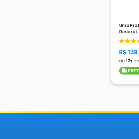
Uma Prat
Decorati
produc
R$ 139
ou
12x
d
FRET