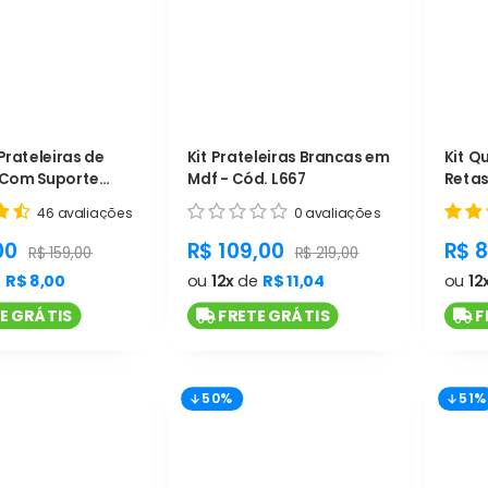
Prateleiras de
Kit Prateleiras Brancas em
Kit Q
 Com Suporte
Mdf - Cód. L667
Retas
 - Cód. L663
46 avaliações
0 avaliações
t.general.sale_price
product.general.sale_price
pro
00
R$ 109,00
R$ 
product.general.regular_price
product.general.regular_pr
R$ 159,00
R$ 219,00
e
R$ 8,00
ou
12x
de
R$ 11,04
ou
12
E GRÁTIS
FRETE GRÁTIS
F
50%
51%