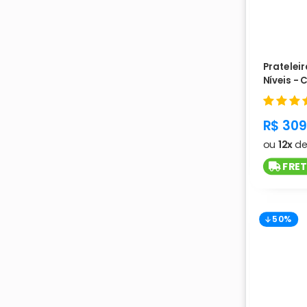
Prateleir
Níveis - 
produc
R$ 309
ou
12x
d
FRET
50%