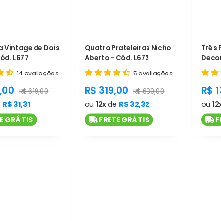
a Vintage de Dois
Quatro Prateleiras Nicho
Três 
Cód. L677
Aberto - Cód. L672
Decor
14 avaliações
5 avaliações
t.general.sale_price
product.general.sale_price
pro
,00
R$ 319,00
R$ 1
product.general.regular_price
product.general.regular_pr
R$ 619,00
R$ 639,00
e
R$ 31,31
ou
12x
de
R$ 32,32
ou
12
E GRÁTIS
FRETE GRÁTIS
F