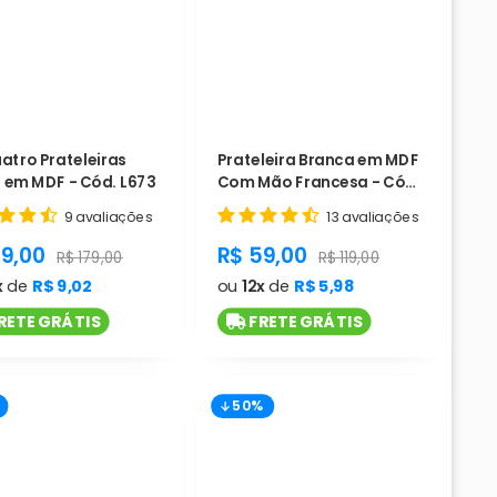
uatro Prateleiras
Prateleira Branca em MDF
 em MDF - Cód. L673
Com Mão Francesa - Cód.
L678
9 avaliações
13 avaliações
duct.general.sale_price
product.general.sale_pri
89,00
R$ 59,00
ice
product.general.regular_price
product.general.regular
R$ 179,00
R$ 119,00
x
de
R$ 9,02
ou
12x
de
R$ 5,98
RETE GRÁTIS
FRETE GRÁTIS
50%