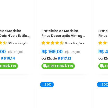
ra de Madeira
Prateleira de Madeira
Prate
Dois Níveis Estilo
Pinus Decoração Vintage
Pinus
- Cód. L680
- Cód. L679
Moder
107 avaliações
9 avaliações
t.general.sale_price
product.general.sale_price
pro
,00
R$ 169,00
R$ 
product.general.regular_price
product.general.regular_pr
R$ 359,00
R$ 339,00
e
R$ 18,14
ou
12x
de
R$ 17,12
ou
12
E GRÁTIS
FRETE GRÁTIS
F
50%
50