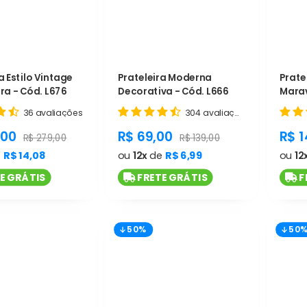
a Estilo Vintage
Prateleira Moderna
Prate
ra - Cód. L676
Decorativa - Cód. L666
Marav
36 avaliações
304 avaliações
t.general.sale_price
product.general.sale_price
pro
,00
R$ 69,00
R$ 
product.general.regular_price
product.general.regular_pri
R$ 279,00
R$ 139,00
e
R$ 14,08
ou
12x
de
R$ 6,99
ou
12
E GRÁTIS
FRETE GRÁTIS
F
50%
50