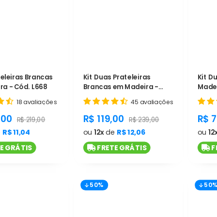
teleiras Brancas
Kit Duas Prateleiras
Kit D
ra - Cód. L668
Brancas em Madeira -
Made
Cód. L670
Inver
18 avaliações
45 avaliações
t.general.sale_price
product.general.sale_price
pro
,00
R$ 119,00
R$ 
product.general.regular_price
product.general.regular_pr
R$ 219,00
R$ 239,00
e
R$ 11,04
ou
12x
de
R$ 12,06
ou
12
E GRÁTIS
FRETE GRÁTIS
F
50%
50