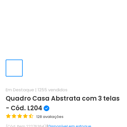
Em Destaque |
1255
vendidos
Quadro Casa Abstrata com 3 telas
- Cód. L204
128 avaliações
(Cód. Item 22276364)
|
Disponível em estoque.