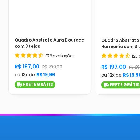
Quadro Abstrato Aura Dourada
Quadro Abstrato 
com 3 telas
Harmonia com 3 t
876 avaliações
125 
product.general.sale_price
R$ 197,00
product.gener
R$ 197,00
product.general.regular_price
R$ 299,00
produ
R$ 29
ou
12x
de
R$ 19,96
ou
12x
de
R$ 19,9
FRETE GRÁTIS
FRETE GRÁTIS