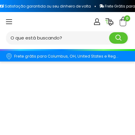
ção garantida ou seu dinheiro de volta
Frete Grátis para todo o Br
0
Frete grátis para Columbus, OH, United States e Região.