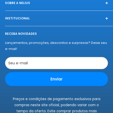
SOBRE A NELIUS
Na Nelius, fazemos das compras uma celebração única.
Conectamos você à produtos exclusivos, diretamente das
INSTITUCIONAL
melhores fábricas, com qualidade e autenticidade
Início
garantidas. Experimente o "amor à primeira compra" da
RECEBA NOVIDADES
Sobre a Nelius
Nelius e se apaixone por nossos produtos!
Termos de Entregas
Lançamentos, promoções, descontos e surpresas? Deixe seu
Políticas de Privacidade
e-mail!
Políticas de Cookies
Trocas e Devoluções
Seu e-mail
Rastrear Pedidos
Instagram
Enviar
Fale Conosco
Preços e condições de pagamento exclusivos para
compras neste site oficial, podendo variar com o
tempo da oferta. Evite comprar produtos mais