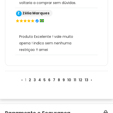
voltaria a comprar sem dúvidas.
Z
Zélia Marques
Produto Excelente ! vale muito
apena ! indico sem nenhuma
restriçao !! amei
‹
1
2
3
4
5
6
7
8
9
10
11
12
13
›