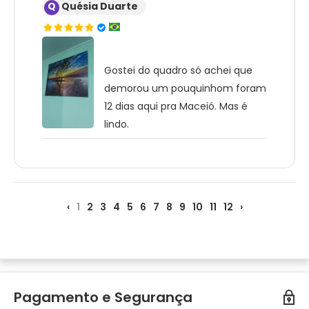
Q
Quésia Duarte
Gostei do quadro só achei que
demorou um pouquinhom foram
12 dias aqui pra Maceió. Mas é
lindo.
‹
1
2
3
4
5
6
7
8
9
10
11
12
›
Pagamento e Segurança