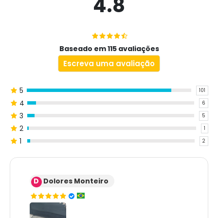
4.8
Baseado em 115 avaliações
Escreva uma avaliação
5
101
4
6
3
5
2
1
1
2
D
Dolores Monteiro