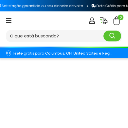
rantida ou seu dinheiro de volta
Frete Grátis para todo o Brasil
0
Frete grátis para Columbus, OH, United States e Região.