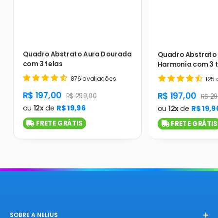
Quadro Abstrato Aura Dourada
Quadro Abstrato 
com 3 telas
Harmonia com 3 t
876 avaliações
125 
product.general.sale_price
R$ 197,00
product.gener
R$ 197,00
product.general.regular_price
R$ 299,00
produ
R$ 29
ou
12x
de
R$ 19,96
ou
12x
de
R$ 19,9
FRETE GRÁTIS
FRETE GRÁTIS
SOBRE A NELIUS