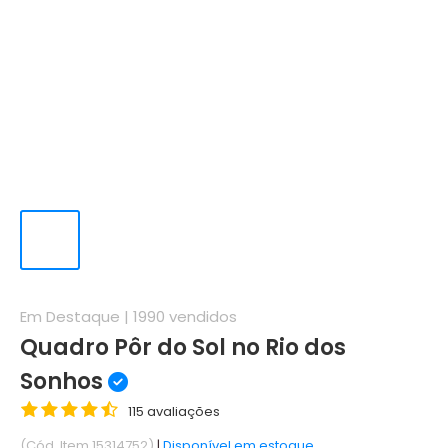
Em Destaque |
1990
vendidos
Quadro Pôr do Sol no Rio dos
Sonhos
115 avaliações
(Cód. Item 15314752)
|
Disponível em estoque.