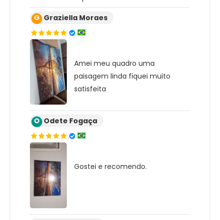
G
Graziella Moraes
Amei meu quadro uma
paisagem linda fiquei muito
satisfeita
O
Odete Fogaça
Gostei e recomendo.