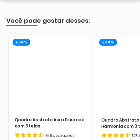
Você pode gostar desses:
34%
34%
Quadro Abstrato Aura Dourada
Quadro Abstrato 
com 3 telas
Harmonia com 3 t
876 avaliações
125 