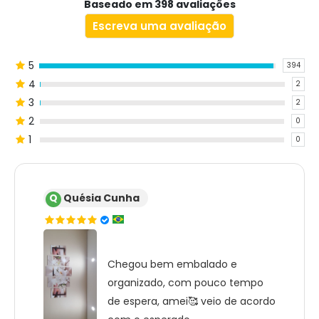
Baseado em 398 avaliações
Escreva uma avaliação
5
394
4
2
3
2
2
0
1
0
Q
Quésia Cunha
Chegou bem embalado e
organizado, com pouco tempo
de espera, amei🥰 veio de acordo