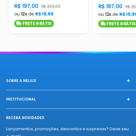
product.general.sale_price
R$ 197,00
product.gener
R$ 197,00
product.general.regular_price
R$ 299,00
produ
R$ 29
ou
12x
de
R$ 19,96
ou
12x
de
R$ 19,9
FRETE GRÁTIS
FRETE GRÁTIS
SOBRE A NELIUS
Na Nelius, fazemos das compras uma celebração única.
Conectamos você à produtos exclusivos, diretamente das
INSTITUCIONAL
melhores fábricas, com qualidade e autenticidade
Início
garantidas. Experimente o "amor à primeira compra" da
RECEBA NOVIDADES
Sobre a Nelius
Nelius e se apaixone por nossos produtos!
Termos de Entregas
Lançamentos, promoções, descontos e surpresas? Deixe seu
Políticas de Privacidade