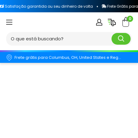
ão garantida ou seu dinheiro de volta
Frete Grátis para todo o Bra
0
Frete grátis para Columbus, OH, United States e Região.