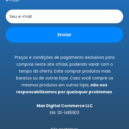
e-mail!
Políticas de Cookies
Trocas e Devoluções
Seu e-mail
Rastrear Pedidos
Instagram
Enviar
Fale Conosco
Preços e condições de pagamento exclusivos para
compras neste site oficial, podendo variar com o
tempo da oferta. Evite comprar produtos mais
baratos ou de outras lojas. Caso você compre os
mesmos produtos em outras lojas,
não nos
responsabilizamos por quaisquer problemas
.
Max Digital Commerce LLC
EIN: 30-1485903