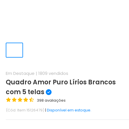
Em Destaque |
1809
vendidos
Quadro Amor Puro Lírios Brancos
com 5 telas
398 avaliações
(Cód. Item 15126479)
|
Disponível em estoque.