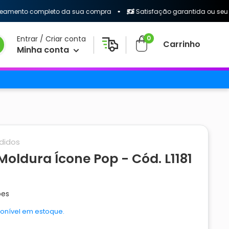
o completo da sua compra
Satisfação garantida ou seu dinheir
0
Entrar / Criar conta
Carrinho
Minha conta
didos
ldura Ícone Pop - Cód. L1181
ões
onível em estoque.