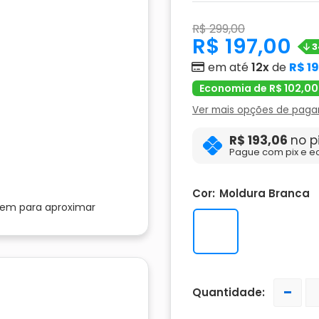
R$ 299,00
R$ 197,00
3
em até
12x
de
R$ 1
Economia de R$ 102,00
Ver mais opções de pag
R$ 193,06
no p
Pague com pix e e
Cor:
Moldura Branca
gem para aproximar
-
Quantidade: