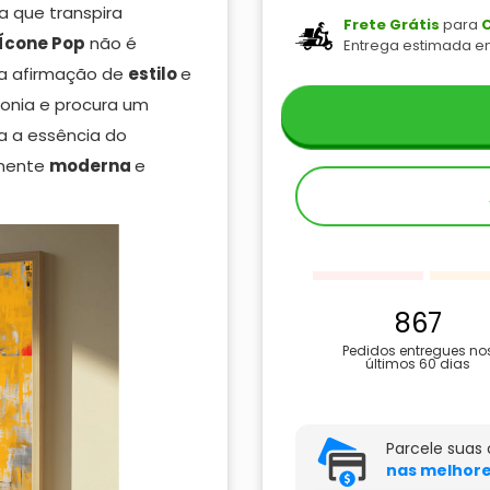
 que transpira
Frete Grátis
para
C
Ícone Pop
não é
Entrega estimada e
a afirmação de
estilo
e
onia e procura um
a a essência do
lmente
moderna
e
867
Pedidos entregues no
últimos 60 dias
Parcele suas
nas melhore