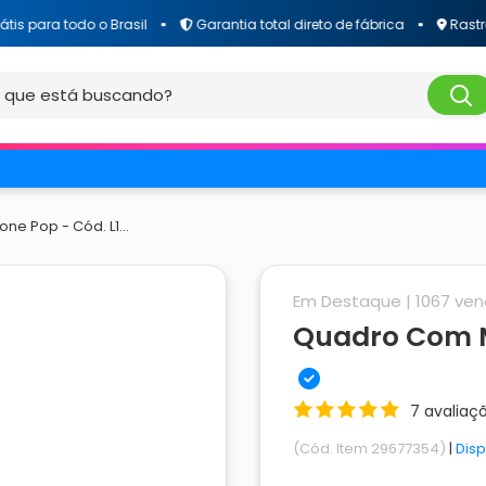
ra todo o Brasil
Garantia total direto de fábrica
Rastreament
e Pop - Cód. L1...
Em Destaque |
1067
ven
Quadro Com Mo
7 avaliaç
(Cód. Item 29677354)
|
Disp