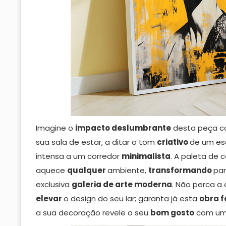
Imagine o
impacto deslumbrante
desta peça c
sua sala de estar, a ditar o tom
criativo
de um esc
intensa a um corredor
minimalista
. A paleta de 
aquece
qualquer
ambiente,
transformando
pa
exclusiva
galeria de arte
moderna
. Não perca a
elevar
o design do seu lar; garanta já esta
obra f
a sua decoração revele o seu
bom gosto
com u