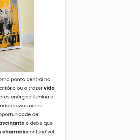
omo ponto central na
ritório ou a trazer
vida
cores enérgica ilumina e
redes vazias numa
 oportunidade de
ascinante
e deixe que
m
charme
inconfundível.