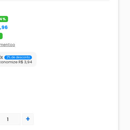
4%
9,96
amentoo
ix
2% de desconto
conomize R$ 3,94
+