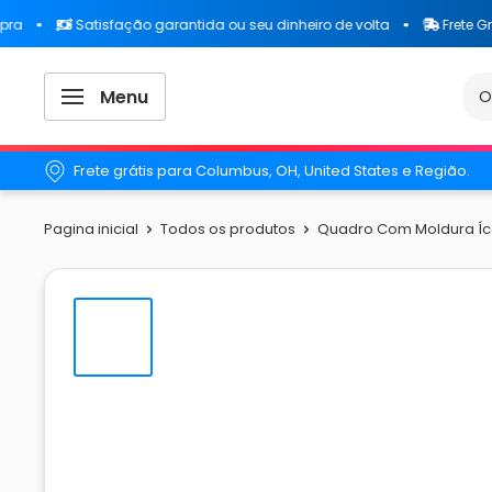
Satisfação garantida ou seu dinheiro de volta
Frete Grátis pa
Menu
Frete grátis para Columbus, OH, United States e Região.
Pagina inicial
Todos os produtos
Quadro Com Moldura Ícon