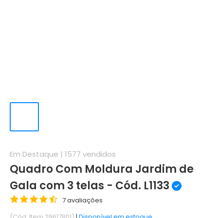
Em Destaque |
1577
vendidos
Quadro Com Moldura Jardim de
Gala com 3 telas - Cód. L1133
7 avaliações
(Cód. Item 29617801)
|
Disponível em estoque.