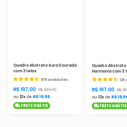
Quadro Abstrato Aura Dourada
Quadro Abstrato 
com 3 telas
Harmonia com 3 t
876 avaliações
125 
product.general.sale_price
R$ 197,00
product.gener
R$ 197,00
product.general.regular_price
R$ 299,00
produ
R$ 29
ou
12x
de
R$ 19,96
ou
12x
de
R$ 19,9
FRETE GRÁTIS
FRETE GRÁTIS