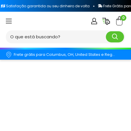
ação garantida ou seu dinheiro de volta
Frete Grátis para todo o B
0
Frete grátis para Columbus, OH, United States e Região.