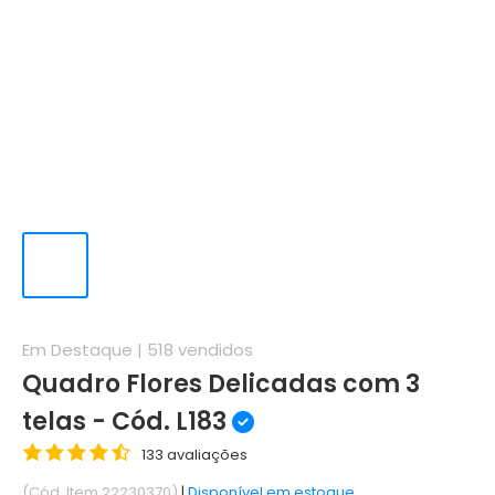
Em Destaque |
518
vendidos
Quadro Flores Delicadas com 3
telas - Cód. L183
133 avaliações
(Cód. Item 22230370)
|
Disponível em estoque.