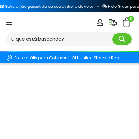
ção garantida ou seu dinheiro de volta
Frete Grátis para todo o Br
0
Frete grátis para Columbus, OH, United States e Região.