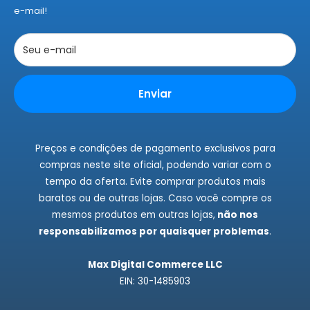
Políticas de Privacidade
e-mail!
Políticas de Cookies
Trocas e Devoluções
Seu e-mail
Rastrear Pedidos
Instagram
Enviar
Fale Conosco
Preços e condições de pagamento exclusivos para
compras neste site oficial, podendo variar com o
tempo da oferta. Evite comprar produtos mais
baratos ou de outras lojas. Caso você compre os
mesmos produtos em outras lojas,
não nos
responsabilizamos por quaisquer problemas
.
Max Digital Commerce LLC
EIN: 30-1485903