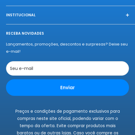
Na Nelius, fazemos das compras uma celebração única.
Conectamos você à produtos exclusivos, diretamente das
INSTITUCIONAL
melhores fábricas, com qualidade e autenticidade
Início
garantidas. Experimente o "amor à primeira compra" da
RECEBA NOVIDADES
Sobre a Nelius
Nelius e se apaixone por nossos produtos!
Termos de Entregas
Lançamentos, promoções, descontos e surpresas? Deixe seu
Políticas de Privacidade
e-mail!
Políticas de Cookies
Trocas e Devoluções
Seu e-mail
Rastrear Pedidos
Instagram
Enviar
Fale Conosco
Preços e condições de pagamento exclusivos para
compras neste site oficial, podendo variar com o
tempo da oferta. Evite comprar produtos mais
baratos ou de outras lojas. Caso você compre os