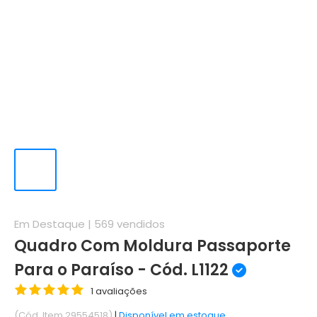
Em Destaque |
569
vendidos
Quadro Com Moldura Passaporte
Para o Paraíso - Cód. L1122
1 avaliações
(Cód. Item 29554518)
|
Disponível em estoque.