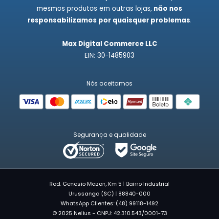
mesmos produtos em outras lojas,
não nos
responsabilizamos por quaisquer problemas
.
Max Digital Commerce LLC
EIN: 30-1485903
Nós aceitamos
Segurança e qualidade
Rod. Genesio Mazon, Km 5 | Bairro Industrial
Urussanga (SC) | 88840-000
WhatsApp Clientes: (48) 99118-1492
© 2025 Nelius - CNPJ: 42.310.543/0001-73