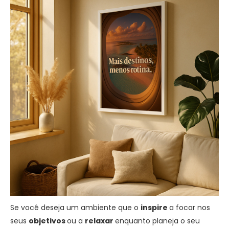
Se você deseja um ambiente que o
inspire
a focar nos
seus
objetivos
ou a
relaxar
enquanto planeja o seu