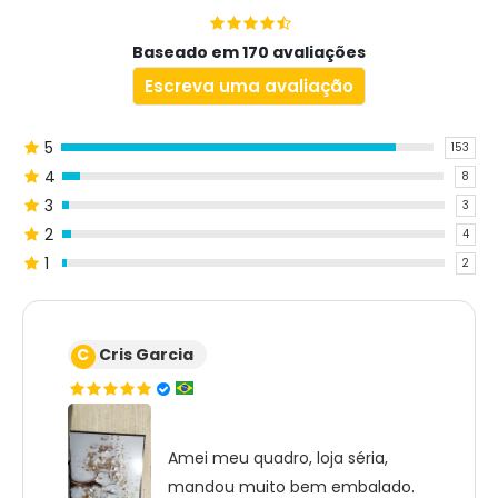
Baseado em 170 avaliações
Escreva uma avaliação
5
153
4
8
3
3
2
4
1
2
C
Cris Garcia
Amei meu quadro, loja séria,
mandou muito bem embalado.