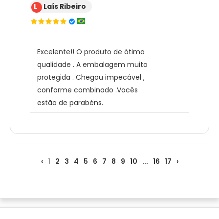
L
Laís Ribeiro
Excelente!! O produto de ótima
qualidade . A embalagem muito
protegida . Chegou impecável ,
conforme combinado .Vocês
estão de parabéns.
‹
1
2
3
4
5
6
7
8
9
10
...
16
17
›