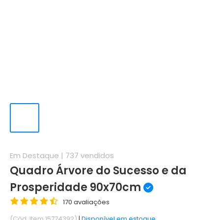
Em Destaque |
737
vendidos
Quadro Árvore do Sucesso e da
Prosperidade 90x70cm
170 avaliações
(Cód. Item 15774392)
|
Disponível em estoque.