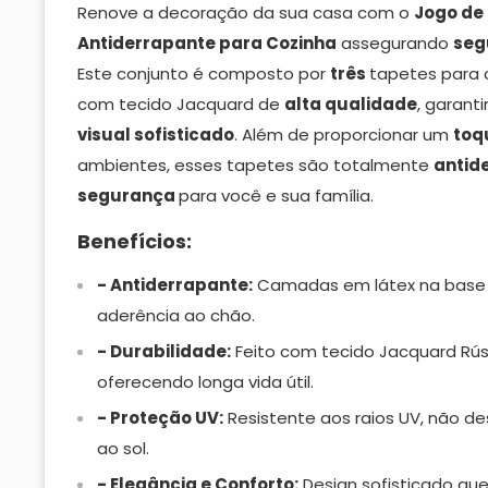
Renove a decoração da sua casa com o
Jogo de
Antiderrapante para Cozinha
assegurando
seg
Este conjunto é composto por
três
tapetes para c
com tecido Jacquard de
alta qualidade
, garant
visual
sofisticado
. Além de proporcionar um
toq
ambientes, esses tapetes são totalmente
antid
segurança
para você e sua família.
Benefícios:
- Antiderrapante:
Camadas em látex na base 
aderência ao chão.
- Durabilidade:
Feito com tecido Jacquard Rús
oferecendo longa vida útil.
- Proteção UV:
Resistente aos raios UV, não d
ao sol.
- Elegância e Conforto:
Design sofisticado qu