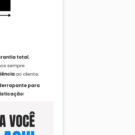
rantia total
,
mos sempre
iência
ao cliente.
derrapante para
isticação
!