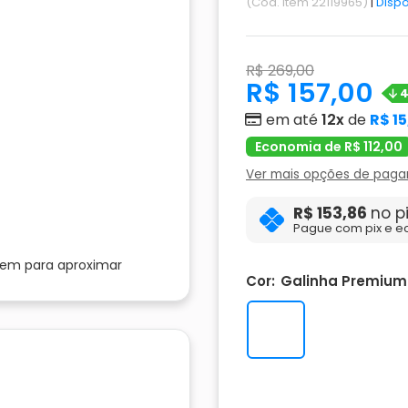
(Cód. Item 22119965)
|
Dispo
R$ 269,00
R$ 157,00
em até
12x
de
R$ 15
Economia de R$ 112,00
Ver mais opções de pag
R$ 153,86
no p
Pague com pix e e
gem para aproximar
Cor:
Galinha Premium