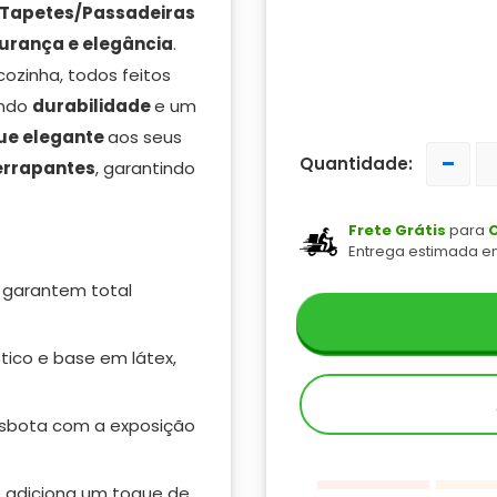
 Tapetes/Passadeiras
urança e elegância
.
ozinha, todos feitos
indo
durabilidade
e um
ue
elegante
aos seus
-
Quantidade:
errapantes
, garantindo
Frete Grátis
para
C
Entrega estimada e
garantem total
tico e base em látex,
esbota com a exposição
e adiciona um toque de