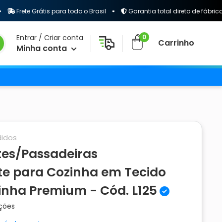
rete Grátis para todo o Brasil
Garantia total direto de fábrica
0
Entrar / Criar conta
Carrinho
Minha conta
idos
tes/Passadeiras
te para Cozinha em Tecido
inha Premium - Cód. L125
ações