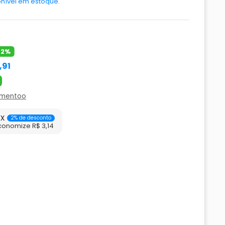
nível em estoque.
42%
,91
amentoo
ix
2% de desconto
conomize R$ 3,14