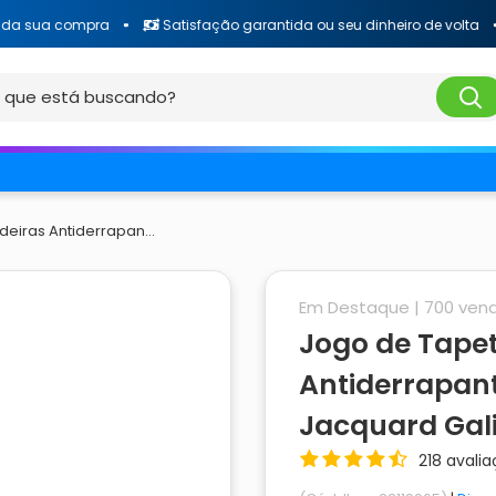
ua compra
Satisfação garantida ou seu dinheiro de volta
F
eiras Antiderrapan...
Em Destaque |
700
vend
Jogo de Tape
Antiderrapan
Jacquard Gal
218 avali