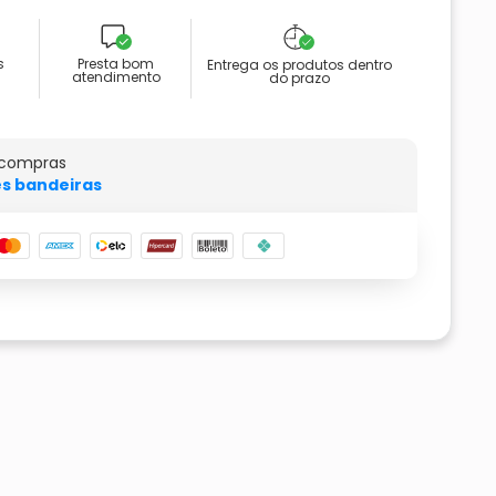
s
Presta bom
Entrega os produtos dentro
atendimento
do prazo
 compras
s bandeiras