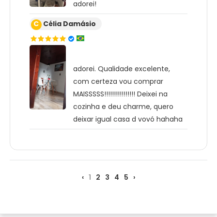
adorei!
C
Célia Damásio
adorei. Qualidade excelente,
com certeza vou comprar
MAISSSSS!!!!!!!!!!!!!!!! Deixei na
cozinha e deu charme, quero
deixar igual casa d vovó hahaha
‹
1
2
3
4
5
›