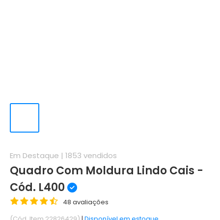
Em Destaque |
1853
vendidos
Quadro Com Moldura Lindo Cais -
Cód. L400
48 avaliações
(Cód. Item 22826429)
|
Disponível em estoque.