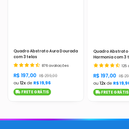
Quadro Abstrato Aura Dourada
Quadro Abstrato 
com 3 telas
Harmonia com 3 t
876 avaliações
125 
product.general.sale_price
R$ 197,00
product.gener
R$ 197,00
product.general.regular_price
R$ 299,00
produ
R$ 29
ou
12x
de
R$ 19,96
ou
12x
de
R$ 19,9
FRETE GRÁTIS
FRETE GRÁTIS