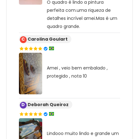
O quadro é lindo a pintura
perfeita com.uma riqueza de
detalhes incrível amei.Mas é um
quadro grande.
C
Carolina Goulart
Amei , veio bem embalado ,
protegido , nota 10
D
Deborah Queiroz
Lindooo muito lindo e grande um