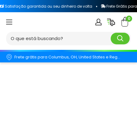
fação garantida ou seu dinheiro de volta
Frete Grátis para todo o 
0
Frete grátis para Columbus, OH, United States e Região.