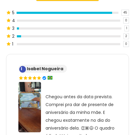
5
45
4
0
3
1
2
2
1
0
I
Isabel Nogueira
Chegou antes da data prevista.
Comprei pra dar de presente de
aniversário da minha mãe. E
chegou exatamente no dia do
aniversário dela. 👏🏽😅 O quadro