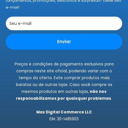
Lançamentos, promoções, descontos e surpresas? Deixe seu
Políticas de Privacidade
e-mail!
Políticas de Cookies
Trocas e Devoluções
Seu e-mail
Rastrear Pedidos
Instagram
Enviar
Fale Conosco
Preços e condições de pagamento exclusivos para
compras neste site oficial, podendo variar com o
tempo da oferta. Evite comprar produtos mais
baratos ou de outras lojas. Caso você compre os
mesmos produtos em outras lojas,
não nos
responsabilizamos por quaisquer problemas
.
Max Digital Commerce LLC
EIN: 30-1485903