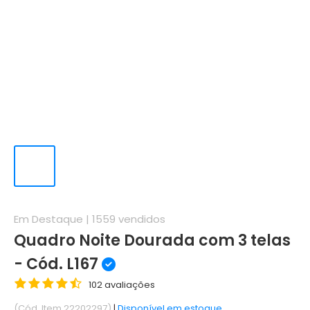
Em Destaque |
1559
vendidos
Quadro Noite Dourada com 3 telas
- Cód. L167
102 avaliações
(Cód. Item 22202297)
|
Disponível em estoque.