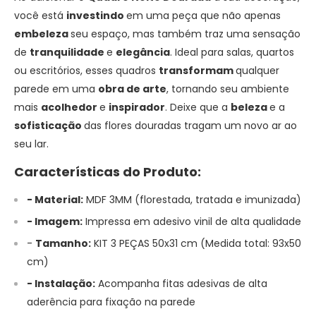
você está
investindo
em uma peça que não apenas
embeleza
seu espaço, mas também traz uma sensação
de
tranquilidade
e
elegância
. Ideal para salas, quartos
ou escritórios, esses quadros
transformam
qualquer
parede em uma
obra de arte
, tornando seu ambiente
mais
acolhedor
e
inspirador
. Deixe que a
beleza
e a
sofisticação
das flores douradas tragam um novo ar ao
seu lar.
Características do Produto:
- Material:
MDF 3MM (florestada, tratada e imunizada)
- Imagem:
Impressa em adesivo vinil de alta qualidade
-
Tamanho
:
KIT 3 PEÇAS 50x31 cm (Medida total: 93x50
cm)
- Instalação:
Acompanha fitas adesivas de alta
aderência para fixação na parede