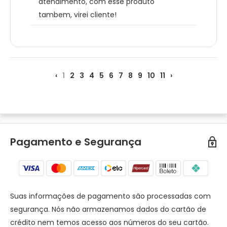
atendimento, com esse produto
tambem, virei cliente!
‹
1
2
3
4
5
6
7
8
9
10
11
›
Pagamento e Segurança
Suas informações de pagamento são processadas com
segurança. Nós não armazenamos dados do cartão de
crédito nem temos acesso aos números do seu cartão.